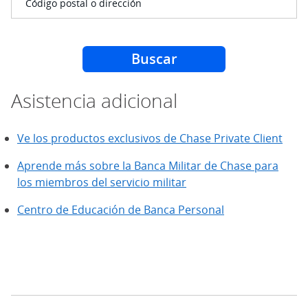
Buscar
Asistencia adicional
Ve los productos exclusivos de Chase Private Client
(Se 
Aprende más sobre la Banca Militar de Chase para
los miembros del servicio militar
(Se abre en superposic
Centro de Educación de Banca Personal
(Se abre en sup