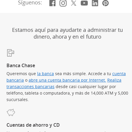
Facebook
(Se abre en superposic
Instagram
(Se abre en superpo
X, anteriorment
(Se abre en supe
YouTube
(Se abre en s
LinkedIn
(Se abre e
Pintere
(Se ab
Síguenos:
Estamos aquí para ayudarte a administrar tu
dinero, ahora y en el futuro
Banca Chase
Queremos que
la banca
sea más simple. Accede a tu
cuenta
bancaria
o
abre una cuenta bancaria por Internet.
Realiza
transacciones bancarias
desde casi cualquier lugar por
teléfono, tableta o computadora, y más de 14,000 ATM y 5,000
sucursales.
Cuentas de ahorro y CD