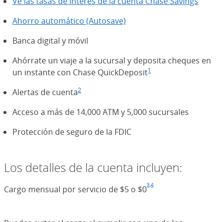
Ve las tasas de interés de la cuenta Chase Savings
Ahorro automático (Autosave)
(Se abre en superposició
Banca digital y móvil
Ahórrate un viaje a la sucursal y deposita cheques en
1
un instante con Chase QuickDeposit
Nota al pie de pági
(Se abre en superp
2
Alertas de cuenta
Nota al pie de página
(Se abre en superposición)
Acceso a más de 14,000 ATM y 5,000 sucursales
Protección de seguro de la FDIC
Los detalles de la cuenta incluyen:
3
,
4
Cargo mensual por servicio de $5 o $0
Nota al pie de pági
(Se abre en superp
Nota al pie de pág
(Se abre en super