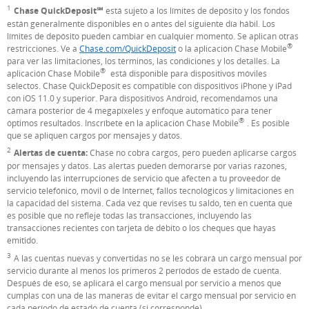
1
Nota al pie de página
Chase QuickDeposit℠
está sujeto a los límites de depósito y los fondos
están generalmente disponibles en o antes del siguiente día hábil. Los
límites de depósito pueden cambiar en cualquier momento. Se aplican otras
®
restricciones. Ve a
Chase.com/QuickDeposit
o la aplicación Chase Mobile
para ver las limitaciones, los términos, las condiciones y los detalles. La
®
aplicación Chase Mobile
está disponible para dispositivos móviles
selectos. Chase QuickDeposit es compatible con dispositivos iPhone y iPad
con iOS 11.0 y superior. Para dispositivos Android, recomendamos una
cámara posterior de 4 megapíxeles y enfoque automático para tener
®
óptimos resultados. Inscríbete en la aplicación Chase Mobile
. Es posible
que se apliquen cargos por mensajes y datos.
2
Nota al pie de página
Alertas de cuenta:
Chase no cobra cargos, pero pueden aplicarse cargos
por mensajes y datos. Las alertas pueden demorarse por varias razones,
incluyendo las interrupciones de servicio que afecten a tu proveedor de
servicio telefónico, móvil o de Internet, fallos tecnológicos y limitaciones en
la capacidad del sistema. Cada vez que revises tu saldo, ten en cuenta que
es posible que no refleje todas las transacciones, incluyendo las
transacciones recientes con tarjeta de débito o los cheques que hayas
emitido.
3
Nota al pie de página
A las cuentas nuevas y convertidas no se les cobrará un cargo mensual por
servicio durante al menos los primeros 2 períodos de estado de cuenta.
Después de eso, se aplicará el cargo mensual por servicio a menos que
cumplas con una de las maneras de evitar el cargo mensual por servicio en
cada período de estado de cuenta (si corresponde).