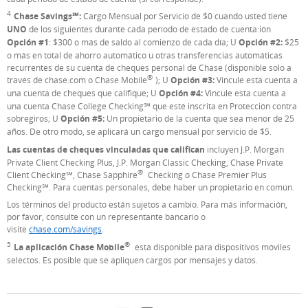
4
Nota al pie de página
Chase Savings℠:
Cargo Mensual por Servicio de $0 cuando usted tiene
UNO
de los siguientes durante cada período de estado de cuenta:ión
Opción #1
: $300 o más de saldo al comienzo de cada día; U
Opción #2:
$25
o más en total de ahorro automático u otras transferencias automáticas
recurrentes de su cuenta de cheques personal de Chase (disponible solo a
®
través de chase.com o Chase Mobile
); U
Opción #3:
Vincule esta cuenta a
una cuenta de cheques que califique; U
Opción #4:
Vincule esta cuenta a
una cuenta Chase College Checking℠ que esté inscrita en Protección contra
sobregiros; U
Opción #5:
Un propietario de la cuenta que sea menor de 25
años. De otro modo, se aplicará un cargo mensual por servicio de $5.
Las cuentas de cheques vinculadas que califican
incluyen J.P. Morgan
Private Client Checking Plus, J.P. Morgan Classic Checking, Chase Private
®
Client Checking℠, Chase Sapphire
Checking o Chase Premier Plus
Checking℠. Para cuentas personales, debe haber un propietario en común.
Los términos del producto están sujetos a cambio. Para más información,
por favor, consulte con un representante bancario o
visite
chase.com/savings
.
®
5
Nota al pie de página
La aplicación Chase Mobile
está disponible para dispositivos móviles
selectos. Es posible que se apliquen cargos por mensajes y datos.