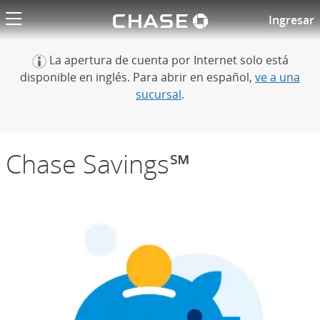
El logotipo de
Cuenta Chase Savings℠
Ingresar
La apertura de cuenta por Internet solo está
disponible en inglés. Para abrir en español,
ve a una
sucursal
.
Chase Savings℠