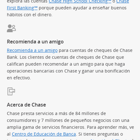
explora las cuentas
Chase High School Checking℠
o
Chase
First Banking℠
(Se abre en superposición)
porque pueden ayudar a enseñar buenos
hábitos con el dinero.
Recomienda a un amigo
Recomienda a un amigo
(Se abre en superposición)
para cuentas de cheques de Chase
Bank. Los clientes de cuentas de cheques de Chase que
califican pueden recomendar a un amigo para que haga
operaciones bancarias con Chase y ganar una bonificación
en efectivo.
Acerca de Chase
Chase presta servicios a más de 84 millones de
consumidores y 7 millones de pequeños negocios con una
amplia gama de servicios financieros. Para aprender más, ve
al
Centro de Educación de Banca
(Se abre en superposición)
. Si tienes preguntas o