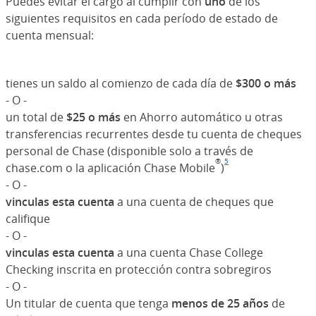
Puedes evitar el cargo al cumplir con
uno
de los
siguientes requisitos en cada período de estado de
cuenta mensual:
tienes un saldo al comienzo de cada día de
$300 o más
- O -
un total de
$25 o más
en Ahorro automático u otras
transferencias recurrentes desde tu cuenta de cheques
personal de Chase (disponible solo a través de
®
5
chase.com o la aplicación Chase Mobile
)
Nota al pie de p
(Se abre en sup
- O -
vinculas esta cuenta
a una cuenta de cheques que
califique
- O -
vinculas esta cuenta
a una cuenta Chase College
Checking inscrita en protección contra sobregiros
- O -
Un titular de cuenta que tenga
menos de 25 años
de