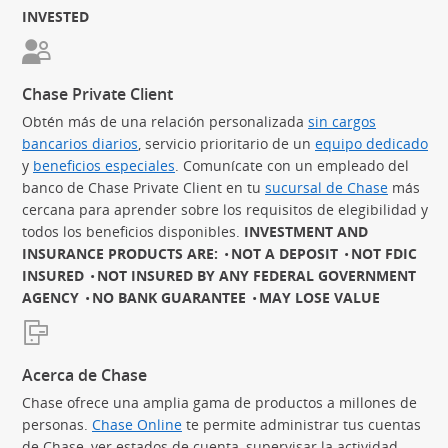
INVESTED
Chase Private Client
Obtén más de una relación personalizada
sin cargos
bancarios diarios
(Se abre en superposición)
, servicio prioritario de un
equipo dedicado
(S
y
beneficios especiales
(Se abre en superposición)
. Comunícate con un empleado del
banco de Chase Private Client en tu
sucursal de Chase
más
cercana para aprender sobre los requisitos de elegibilidad y
todos los beneficios disponibles.
INVESTMENT AND
INSURANCE PRODUCTS ARE:
NOT A DEPOSIT
NOT FDIC
INSURED
NOT INSURED BY ANY FEDERAL GOVERNMENT
AGENCY
NO BANK GUARANTEE
MAY LOSE VALUE
Acerca de Chase
Chase ofrece una amplia gama de productos a millones de
personas.
Chase Online
te permite administrar tus cuentas
de Chase, ver estados de cuenta, supervisar la actividad,