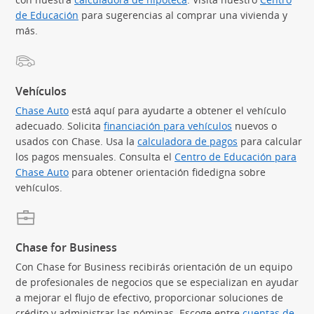
de Educación
(Se abre en superposición)
para sugerencias al comprar una vivienda y
más.
Vehículos
Chase Auto
(Se abre en superposición)
está aquí para ayudarte a obtener el vehículo
adecuado. Solicita
financiación para vehículos
(Se abre en supe
nuevos o
usados con Chase. Usa la
calculadora de pagos
(Se abre en sup
para calcular
los pagos mensuales. Consulta el
Centro de Educación para
Chase Auto
(Se abre en superposición)
para obtener orientación fidedigna sobre
vehículos.
Chase for Business
Con Chase for Business recibirás orientación de un equipo
de profesionales de negocios que se especializan en ayudar
a mejorar el flujo de efectivo, proporcionar soluciones de
crédito y administrar las nóminas. Escoge entre
cuentas de