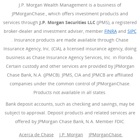
J.P. Morgan Wealth Management is a business of
JPMorganChase., which offers investment products and
services through
J.P. Morgan Securities LLC
(JPMS), a registered
broker-dealer and investment adviser, member
FINRA
(Se abre e
and
SIPC
(Se abre en superposición)
. Insurance products are made available through Chase
Insurance Agency, Inc. (CIA), a licensed insurance agency, doing
business as Chase Insurance Agency Services, Inc. in Florida.
Certain custody and other services are provided by JPMorgan
Chase Bank, N.A. (JPMCB). JPMS, CIA and JPMCB are affiliated
companies under the common control of JPMorganChase.
Products not available in all states.
Bank deposit accounts, such as checking and savings, may be
subject to approval. Deposit products and related services are
offered by JPMorgan Chase Bank, N.A. Member FDIC.
Acerca de Chase
J.P. Morgan
(Se abre en superposición)
JPMorganChase.
(Se abre 