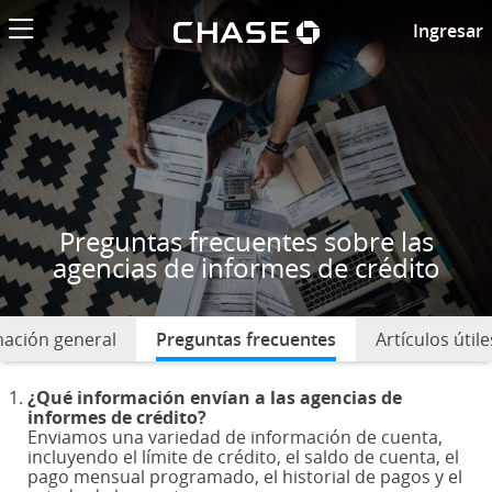
El logotipo de
Preguntas frecuentes sobre el
Ingresar
Preguntas frecuentes sobre las
agencias de informes de crédito
mación general
Preguntas frecuentes
seleccionado
Artículos útile
¿Qué información envían a las agencias de
informes de crédito?
Enviamos una variedad de información de cuenta,
incluyendo el límite de crédito, el saldo de cuenta, el
pago mensual programado, el historial de pagos y el