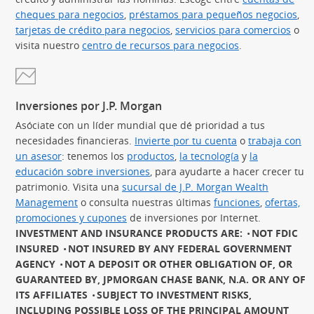
cheques para negocios
,
préstamos para pequeños negocios
(Se
,
tarjetas de crédito para negocios
(Se abre en superposición)
,
servicios para comercios
(Se 
o
visita nuestro
centro de recursos para negocios
.
Inversiones por J.P. Morgan
Asóciate con un líder mundial que dé prioridad a tus
necesidades financieras.
Invierte por tu cuenta
(Se abre en sup
o
trabaja con
un asesor
(Se abre en superposición)
: tenemos los
productos
(Se abre en superposición)
,
la tecnología
(Se abre en sup
y
la
educación sobre inversiones
(Se abre en superposición)
, para ayudarte a hacer crecer tu
patrimonio. Visita una
sucursal de J.P. Morgan Wealth
Management
(Se abre en superposición)
o consulta nuestras últimas
funciones
(Se abre en
,
ofertas,
promociones y cupones
(Se abre en superposición)
de inversiones por Internet.
INVESTMENT AND INSURANCE PRODUCTS ARE:
NOT FDIC
INSURED
NOT INSURED BY ANY FEDERAL GOVERNMENT
AGENCY
NOT A DEPOSIT OR OTHER OBLIGATION OF, OR
GUARANTEED BY, JPMORGAN CHASE BANK, N.A. OR ANY OF
ITS AFFILIATES
SUBJECT TO INVESTMENT RISKS,
INCLUDING POSSIBLE LOSS OF THE PRINCIPAL AMOUNT