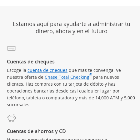
Estamos aquí para ayudarte a administrar tu
dinero, ahora y en el futuro
Cuentas de cheques
Escoge la
cuenta de cheques
que más te convenga. Ve
®
nuestra oferta de
Chase Total Checking
(Se abre en superposic
para nuevos
clientes. Haz compras con tu tarjeta de débito y haz
operaciones bancarias desde casi cualquier lugar por
teléfono, tableta o computadora y más de 14,000 ATM y 5,000
sucursales.
Cuentas de ahorros y CD
Nunca es demasiado temprano para empezar a