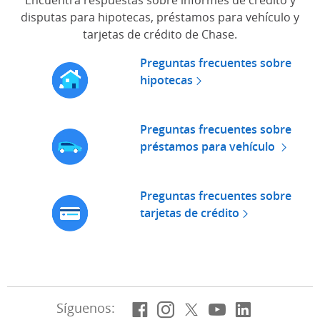
Encuentra respuestas sobre informes de crédito y
disputas para hipotecas, préstamos para vehículo y
tarjetas de crédito de Chase.
Preguntas frecuentes sobre
(Se abre en superposición)
hipotecas
(Se abre en superposi
Preguntas frecuentes sobre
(Se abre en superposición)
préstamos para vehículo
(Se a
Preguntas frecuentes sobre
(Se abre en superposición)
tarjetas de crédito
(Se abre en 
Facebook
(Se abre en superposi
Instagram
(Se abre en superp
X, anteriormen
(Se abre en su
YouTube
(Se abre en
LinkedIn
(Se abre
Síguenos: