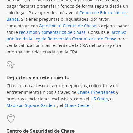
pagar facturas o transferir fondos de forma segura desde un
solo lugar. Para aprender más, ve al
Centro de Educación de
Banca
(Se abre en superposición)
. Si tienes preguntas o inquietudes, por favor,
comunícate con
Atención al Cliente de Chase
o déjanos saber
sobre
reclamos y comentarios de Chase
. Consulta el
archivo
público de la Ley de Reinversión Comunitaria de Chase
(Se abre
para
ver la calificación más reciente de la CRA del banco y otra
información relacionada con la CRA.
Deportes y entretenimiento
Chase te da acceso a eventos deportivos, culinarios y de
entretenimiento únicos a través de
Chase Experiences
(Se abre
y
nuestras asociaciones exclusivas, como el
US Open
(Se abre en 
, el
Madison Square Garden
(Se abre en superposición)
y el
Chase Center
(Se abre en superpos
.
Centro de Seguridad de Chase