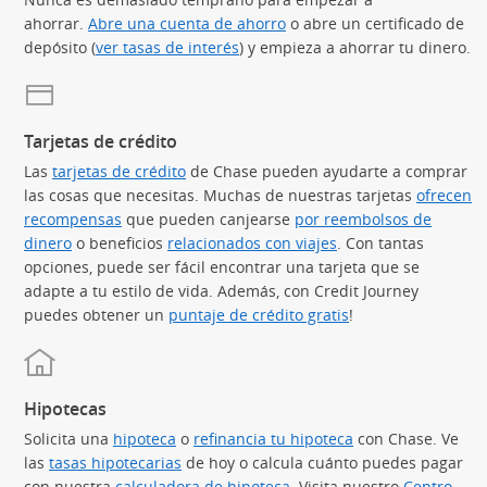
ahorrar.
Abre una cuenta de ahorro
o abre un certificado de
depósito (
ver tasas de interés
) y empieza a ahorrar tu dinero.
Tarjetas de crédito
Las
tarjetas de crédito
(Se abre en superposición)
de Chase pueden ayudarte a comprar
las cosas que necesitas. Muchas de nuestras tarjetas
ofrecen
recompensas
(Se abre en superposición)
que pueden canjearse
por reembolsos de
dinero
(Se abre en superposición)
o beneficios
relacionados con viajes
(Se abre en superpos
. Con tantas
opciones, puede ser fácil encontrar una tarjeta que se
adapte a tu estilo de vida. Además, con Credit Journey
puedes obtener un
puntaje de crédito gratis
(Se abre en superp
!
Hipotecas
Solicita una
hipoteca
o
refinancia tu hipoteca
con Chase. Ve
las
tasas hipotecarias
(Se abre en superposición)
de hoy o calcula cuánto puedes pagar
con nuestra
calculadora de hipoteca
(Se abre en superposición)
. Visita nuestro
Centro