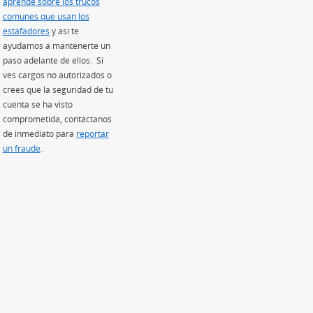
aprende sobre los trucos
comunes que usan los
estafadores
(Se abre en superposición)
y así te
ayudamos a mantenerte un
paso adelante de ellos. Si
ves cargos no autorizados o
crees que la seguridad de tu
cuenta se ha visto
comprometida, contáctanos
de inmediato para
reportar
un fraude
.