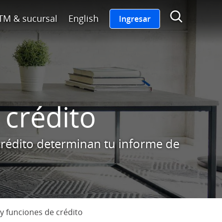
po de Chase enlaza a la página
Mostr
TM & sucursal
English
Ingresar
 crédito
crédito determinan tu informe de
y funciones de crédito