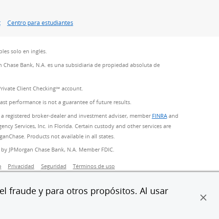
t
Centro para estudiantes
les solo en inglés.
 Chase Bank, N.A. es una subsidiaria de propiedad absoluta de
Private Client Checking℠ account.
Past performance is not a guarantee of future results.
 a registered broker-dealer and investment adviser, member
FINRA
(Se abre en superpos
and
ncy Services, Inc. in Florida. Certain custody and other services are
Chase. Products not available in all states.
ed by JPMorgan Chase Bank, N.A. Member FDIC.
sición)
o
Privacidad
Seguridad
Términos de uso
enda
l fraude y para otros propósitos. Al usar