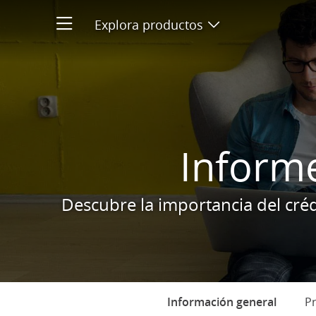
Informes de agencias de crédi
Explora productos
Abre menú de pr
Informe
Descubre la importancia del cré
Información general
selecc
Pr