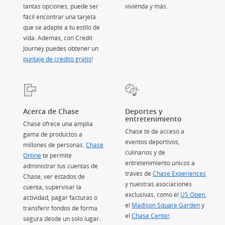
tantas opciones, puede ser
vivienda y más.
fácil encontrar una tarjeta
que se adapte a tu estilo de
vida. Además, con Credit
Journey puedes obtener un
puntaje de crédito gratis
(Se abre en superposición)
!
Acerca de Chase
Deportes y
entretenimiento
Chase ofrece una amplia
Chase te da acceso a
gama de productos a
eventos deportivos,
n superposición)
millones de personas.
Chase
culinarios y de
Online
te permite
entretenimiento únicos a
osición)
administrar tus cuentas de
través de
Chase Experiences
(Se ab
rposición)
Chase, ver estados de
y nuestras asociaciones
cuenta, supervisar la
exclusivas, como el
US Open
(Se ab
,
actividad, pagar facturas o
el
Madison Square Garden
(Se abre
y
transferir fondos de forma
el
Chase Center
(Se abre en superpo
.
segura desde un solo lugar.