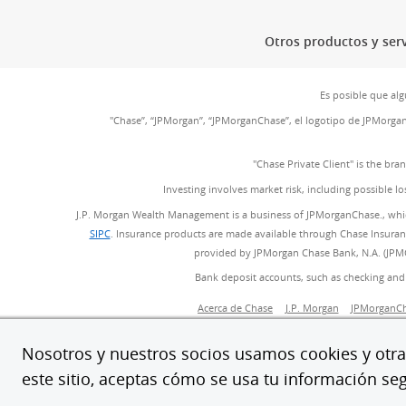
Otros productos y serv
Es posible que alg
"Chase”, “JPMorgan”, “JPMorganChase”, el logotipo de JPMorga
"Chase Private Client" is the br
Investing involves market risk, including possible lo
J.P. Morgan Wealth Management is a business of JPMorganChase., whi
SIPC
(Se abre en superposición)
. Insurance products are made available through Chase Insurance
provided by JPMorgan Chase Bank, N.A. (JPMC
Bank deposit accounts, such as checking and
(Se abre en super
Acerca de Chase
J.P. Morgan
JPMorganCh
Ac
Nosotros y nuestros socios usamos cookies y otras
este sitio, aceptas cómo se usa tu información se