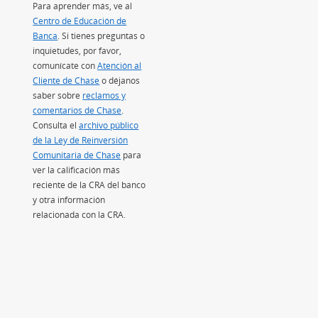
Para aprender más, ve al
Centro de Educación de
Banca
(Se abre en superposición)
. Si tienes preguntas o
inquietudes, por favor,
comunícate con
Atención al
Cliente de Chase
o déjanos
saber sobre
reclamos y
comentarios de Chase
.
Consulta el
archivo público
de la Ley de Reinversión
Comunitaria de Chase
(Se abre en superposición)
para
ver la calificación más
reciente de la CRA del banco
y otra información
relacionada con la CRA.