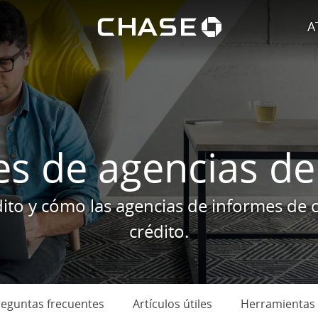
El logoti
to
oductos
A
s de agencias de
dito y cómo las agencias de informes de 
crédito.
ionado
eguntas frecuentes
Artículos útiles
Herramientas 