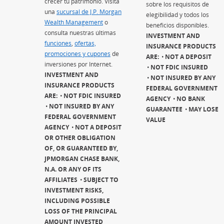
crecer tu patrimonio. Visita
sobre los requisitos de
una
sucursal de J.P. Morgan
elegibilidad y todos los
Wealth Management
(Se abre en superposición)
o
beneficios disponibles.
consulta nuestras últimas
INVESTMENT AND
funciones
(Se abre en superposición)
,
ofertas,
INSURANCE PRODUCTS
promociones y cupones
(Se abre en superposición)
de
ARE:
NOT A DEPOSIT
inversiones por Internet.
NOT FDIC INSURED
INVESTMENT AND
NOT INSURED BY ANY
INSURANCE PRODUCTS
FEDERAL GOVERNMENT
ARE:
NOT FDIC INSURED
AGENCY
NO BANK
NOT INSURED BY ANY
GUARANTEE
MAY LOSE
FEDERAL GOVERNMENT
VALUE
AGENCY
NOT A DEPOSIT
OR OTHER OBLIGATION
OF, OR GUARANTEED BY,
JPMORGAN CHASE BANK,
N.A. OR ANY OF ITS
AFFILIATES
SUBJECT TO
INVESTMENT RISKS,
INCLUDING POSSIBLE
LOSS OF THE PRINCIPAL
AMOUNT INVESTED