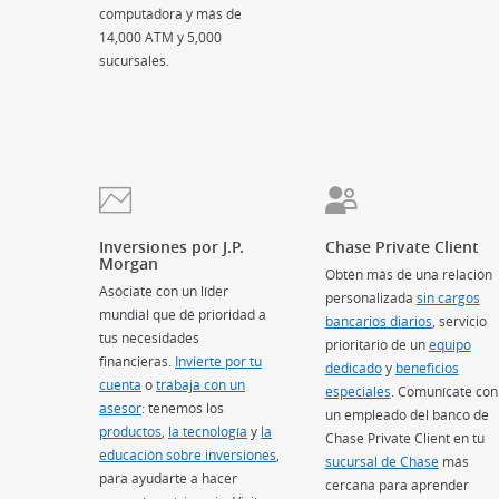
computadora y más de
14,000 ATM y 5,000
sucursales.
Inversiones por J.P.
Chase Private Client
Morgan
Obtén más de una relación
Asóciate con un líder
personalizada
sin cargos
mundial que dé prioridad a
bancarios diarios
(Se abre e
, servicio
tus necesidades
prioritario de un
equipo
financieras.
Invierte por tu
dedicado
(Se abre en superp
y
beneficios
cuenta
(Se abre en superposición)
o
trabaja con un
especiales
(Se abre en supe
. Comunícate con
asesor
(Se abre en superposición)
: tenemos los
un empleado del banco de
productos
(Se abre en superposición)
,
la tecnología
(Se abre en superposición)
y
la
Chase Private Client en tu
educación sobre inversiones
(Se abre en superposición)
,
sucursal de Chase
más
para ayudarte a hacer
cercana para aprender