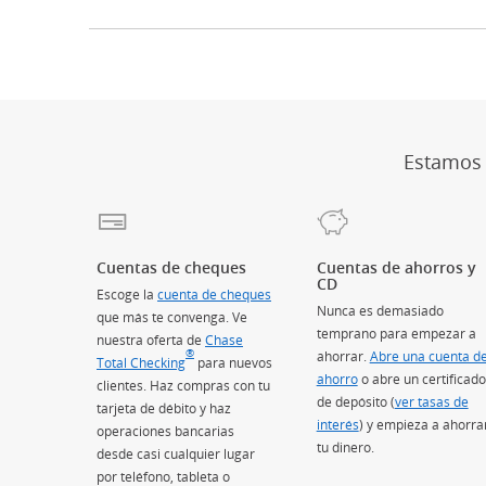
Estamos a
Cuentas de cheques
Cuentas de ahorros y
CD
Escoge la
cuenta de cheques
Nunca es demasiado
que más te convenga. Ve
temprano para empezar a
nuestra oferta de
Chase
®
ahorrar.
Abre una cuenta d
Total Checking
(Se abre en superposición)
para nuevos
ahorro
o abre un certificado
clientes. Haz compras con tu
de depósito (
ver tasas de
tarjeta de débito y haz
interés
) y empieza a ahorra
operaciones bancarias
tu dinero.
desde casi cualquier lugar
por teléfono, tableta o