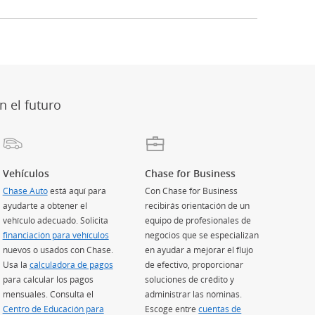
ción)
osición)
te conocida como Twitter
perposición)
 superposición)
 en superposición)
n el futuro
Vehículos
Chase for Business
Chase Auto
(Se abre en superposición)
está aquí para
Con Chase for Business
ayudarte a obtener el
recibirás orientación de un
vehículo adecuado. Solicita
equipo de profesionales de
ión)
financiación para vehículos
(Se abre en superposición)
negocios que se especializan
nuevos o usados con Chase.
en ayudar a mejorar el flujo
Usa la
calculadora de pagos
(Se abre en superposición)
de efectivo, proporcionar
para calcular los pagos
soluciones de crédito y
perposición)
mensuales. Consulta el
administrar las nóminas.
Centro de Educación para
Escoge entre
cuentas de