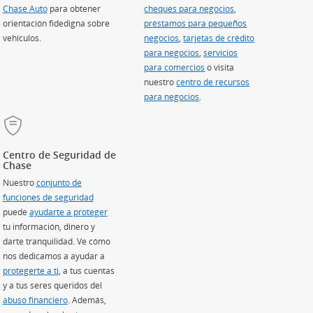
Chase Auto
(Se abre en superposición)
para obtener
cheques para negocios
,
orientación fidedigna sobre
préstamos para pequeños
vehículos.
negocios
(Se abre en superposición)
,
tarjetas de crédito
para negocios
(Se abre en superposición)
,
servicios
para comercios
(Se abre en superposición)
o visita
nuestro
centro de recursos
para negocios
.
Centro de Seguridad de
Chase
Nuestro
conjunto de
funciones de seguridad
puede
ayudarte a proteger
tu información, dinero y
re en superposición)
darte tranquilidad. Ve cómo
nos dedicamos a ayudar a
re en superposición)
protegerte a ti
, a tus cuentas
 en superposición)
y a tus seres queridos del
sición)
abuso financiero
. Además,