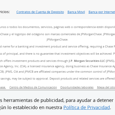
icios:
Contratos de Cuenta de Depósito
Banca Móvil
Banca por Interne
unos o todos los documentos, servicios, páginas web o correspondencia estén disponib
nChase y el logotipo del octágono son marcas comerciales de JPMorganChase. JPMorgan
JPMorganChase.
and name for a banking and investment product and service offering, requiring a Chase 
ss of principal, and there is no guarantee that investment objectives will be achieved. 
ch offers investment products and services through
J.P. Morgan Securities LLC
(JPMS),
 Agency, Inc. (CIA), a licensed insurance agency, doing business as Chase Insurance Age
B). JPMS, CIA and JPMCB are affiliated companies under the common control of JPMorgan
 savings, may be subject to approval. Deposit products and related services are offer
posición)
(Se abre en superposición)
(Se abre en superposición)
(Se abre en superpo
ase.
Centro de Medios de Comunicación
Oportunidades laborales
Mapa del siti
(Se abre en superposición)
cesibilidad
AdChoices
Miembro de FDIC
Igualdad de Oportunidad en la Vivi
 herramientas de publicidad, para ayudar a detener e
gún lo establecido en nuestra
Política de Privacidad
.
© 2026 JPMorganChase.