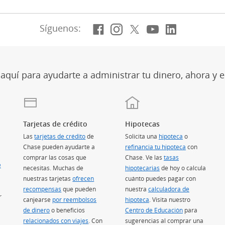
Facebook
(Se abre en superposi
Instagram
(Se abre en superp
X, anteriormen
(Se abre en su
YouTube
(Se abre en
LinkedIn
(Se abre
Síguenos:
quí para ayudarte a administrar tu dinero, ahora y e
Tarjetas de crédito
Hipotecas
Las
tarjetas de crédito
(Se abre en superposición)
de
Solicita una
hipoteca
o
Chase pueden ayudarte a
refinancia tu hipoteca
con
comprar las cosas que
Chase. Ve las
tasas
e
necesitas. Muchas de
hipotecarias
(Se abre en superposic
de hoy o calcula
nuestras tarjetas
ofrecen
cuánto puedes pagar con
recompensas
(Se abre en superposición)
que pueden
nuestra
calculadora de
r
canjearse
por reembolsos
hipoteca
(Se abre en superposición)
. Visita nuestro
de dinero
(Se abre en superposición)
o beneficios
Centro de Educación
(Se abre en su
para
relacionados con viajes
(Se abre en superposición)
. Con
sugerencias al comprar una