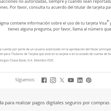
nsacciones no autorizadas, siempre y cuando sean reportada
ones. Por favor, consulta tu acuerdo del titular de tarjeta p
®
ágina contiene información sobre el uso de tu tarjeta Visa
y
tienes alguna pregunta, por favor, llama al número que 
na cuenta por parte de un usuario autorizado sin la aprobación del titular principal
 para Titulares de Tarjeta que está en tu tarjeta o en tu estado de cuenta de fa
PMorgan Chase Bank, N.A. Miembro FDIC.
Facebook
(Se abre en superposic
Instagram
(Se abre en superpo
X, anteriorment
(Se abre en supe
YouTube
(Se abre en s
LinkedIn
(Se abre e
Pintere
(Se ab
Síguenos:
ida para realizar pagos digitales seguros por compras e