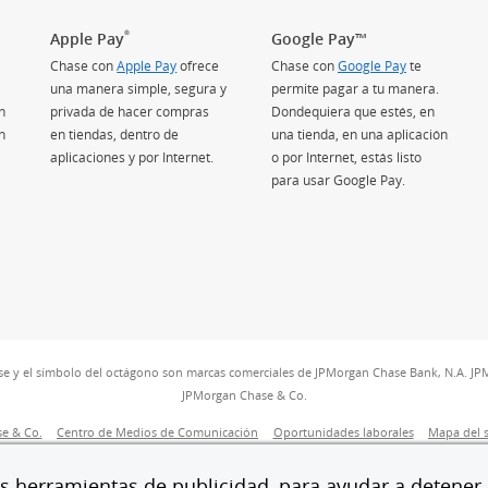
®
Apple Pay
Google Pay™
Chase con
Apple Pay
ofrece
Chase con
Google Pay
te
una manera simple, segura y
permite pagar a tu manera.
n
privada de hacer compras
Dondequiera que estés, en
n
en tiendas, dentro de
una tienda, en una aplicación
aplicaciones y por Internet.
o por Internet, estás listo
para usar Google Pay.
se y el símbolo del octágono son marcas comerciales de JPMorgan Chase Bank, N.A. JP
JPMorgan Chase & Co.
ición)
(Se abre en superposición)
(Se abre en superposición)
(Se abre en sup
e & Co.
Centro de Medios de Comunicación
Oportunidades laborales
Mapa del s
(Se abre en superposición)
(Se abre en superposición)
ilidad
AdChoices
Enviar comentarios
Miembro de FDIC
Equal Housing Opp
 herramientas de publicidad, para ayudar a detener e