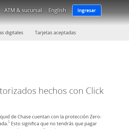
po de Chase enlaza a la página
ATM & sucursal
English
Ingresar
osición)
as digitales
Tarjetas aceptadas
torizados hechos con Click
iquid de Chase cuentan con la protección Zero-
1
ada.
Nota al pie de página
(Se abre en superposición)
Esto significa que no tendrás que pagar