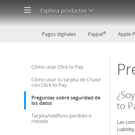
Preguntas sobre seguridad de
Explora productos
Abre menú de pr
®
Pagos digitales
Paypal
Apple 
Pr
Inicio de la barra lateral
Cómo usar Click to Pay
Cómo usar tu tarjeta de Chase
con Click to Pay
¿Soy
Preguntas sobre seguridad de
los datos
: selección actual
to P
Tarjeta/teléfono perdido o
robado
Fin de la barra lateral
Las com
Liabilit