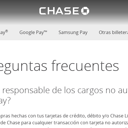
El logoti
 los datos
oductos
®
Pay
Google Pay™
Samsung Pay
(Se abre en superp
Otras billeter
eguntas frecuentes
 responsable de los cargos no au
ay?
pras hechas con tus tarjetas de crédito, débito y/o Chase L
y de Chase para cualquier transacción con tarjeta no autoriz