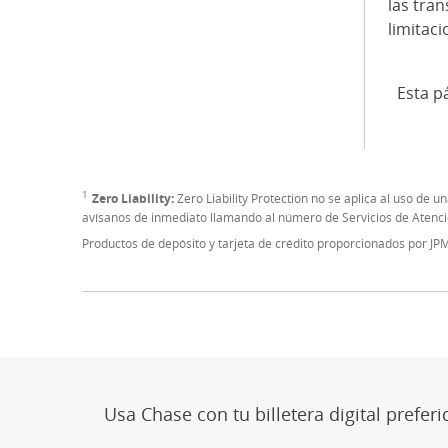
las tra
limitaci
Esta p
1
Nota al pie de página
Zero Liability:
Zero Liability Protection no se aplica al uso de u
avísanos de inmediato llamando al número de Servicios de Atención
Productos de depósito y tarjeta de crédito proporcionados por J
Usa Chase con tu billetera digital prefer