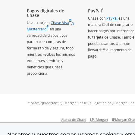
®
Pagos digitales de
PayPal
Chase
Chase con
PayPal
es una
®
Usa tu tarjeta
Chase Visa
y
manera fácil de comprar o
®
Mastercard
en una
hacer pagos por Internet co
variedad de dispositivos
tu tarjeta de Chase. Tambié
para hacer compras de
puedes usar tus Ultimate
forma rápida y segura, todo
Rewards® al momento de
mientras recibes los mismos
pago.
excelentes servicios y
beneficios que Chase
proporciona.
"Chase", "JPMorgan", "JPMorgan Chase", el logotipo de JPMorgan Cha
(Se abre en superpos
Acerca de Chase
J.P. Morgan
JPMorgan Chas
Accesib
Nosotros y nuestros socios usamos cookies y otras