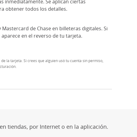
s inmediatamente. Se aplican ciertas
ara obtener todos los detalles.
 Mastercard de Chase en billeteras digitales. Si
aparece en el reverso de tu tarjeta.
 de la tarjeta. Si crees que alguien usó tu cuenta sin permiso,
cturación.
ión)
sición)
e conocida como Twitter
rposición)
uperposición)
n superposición)
st
re en superposición)
n tiendas, por Internet o en la aplicación.