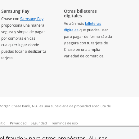
Samsung Pay
Otras billeteras
digitales
Chase con
Samsung Pay
Ve aún más
billeteras
proporciona una manera
digitales
que puedes usar
segura y simple de pagar
para pagar de forma rápida
por compras en casi
y segura con tu tarjeta de
cualquier lugar donde
Chase en una amplia
puedas tocar o deslizar tu
variedad de comercios.
tarjeta.
Morgan Chase Bank, N.A. es una subsidiaria de propiedad absoluta de
erposición)
itio
Privacidad
Seguridad
Términos de uso
ortunity
l fraude y para otros propósitos. Al usar