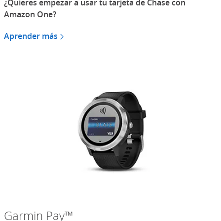
¿Quieres empezar a usar tu tarjeta de Chase con
Amazon One?
Aprender más
sobre Amazon One
(Se abre en superposición)
Garmin Pay™