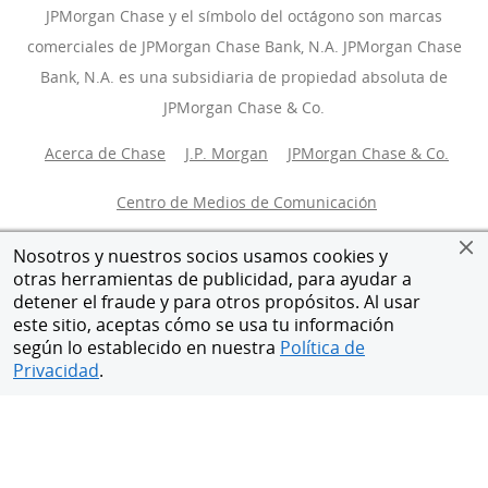
JPMorgan Chase y el símbolo del octágono son marcas
comerciales de JPMorgan Chase Bank, N.A. JPMorgan Chase
Bank, N.A. es una subsidiaria de propiedad absoluta de
JPMorgan Chase & Co.
Acerca de Chase
J.P. Morgan
(Se abre en superposición)
JPMorgan Chase & Co.
(Se ab
Centro de Medios de Comunicación
(Se abre en super
Oportunidades laborales
(Se abre en superposición)
Mapa del sitio
Privacidad
Nosotros y nuestros socios usamos cookies y
otras herramientas de publicidad, para ayudar a
Seguridad
Términos de uso
Accesibilidad
detener el fraude y para otros propósitos. Al usar
este sitio, aceptas cómo se usa tu información
según lo establecido en nuestra
Política de
AdChoices
(Se abre en superposición)
Enviar comentarios
(Se abre en superposición)
Miembro de FDIC
Privacidad
.
Equal Housing Opportunity
© 2026 JPMorgan Chase & Co.