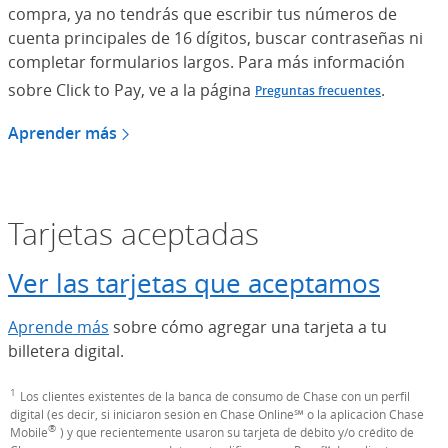
compra, ya no tendrás que escribir tus números de
cuenta principales de 16 dígitos, buscar contraseñas ni
completar formularios largos. Para más información
sobre Click to Pay, ve a la página
.
Preguntas frecuentes
Aprender más
acerca de Visa Checkout
(Se abre en superposición)
Tarjetas aceptadas
Ver las tarjetas que aceptamos
Aprende más
sobre cómo agregar una tarjeta a tu
billetera digital.
1
Nota al pie de página
Los clientes existentes de la banca de consumo de Chase con un perfil
digital (es decir, si iniciaron sesión en Chase Online℠ o la aplicación Chase
®
Mobile
) y que recientemente usaron su tarjeta de débito y/o crédito de