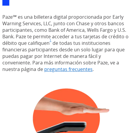
Paze℠ es una billetera digital proporcionada por Early
Warning Services, LLC, junto con Chase y otros bancos
participantes, como Bank of America, Wells Fargo y U.S.
Bank. Paze te permite acceder a tus tarjetas de crédito o
1
débito que califiquen
Nota al pie de página
(Se abre en superposición)
de todas tus instituciones
financieras participantes desde un solo lugar para que
puedas pagar por Internet de manera fácil y
conveniente. Para más información sobre Paze, ve a
nuestra página de
preguntas frecuentes
.