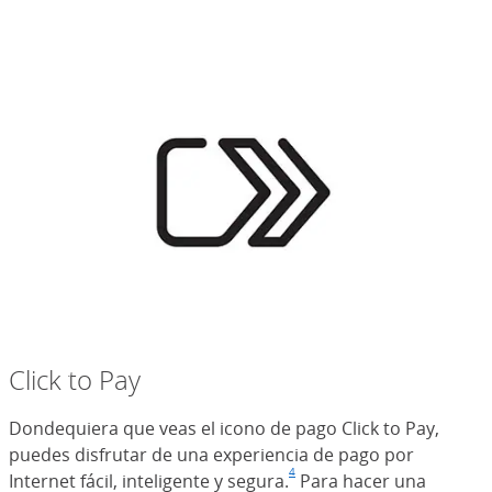
Click to Pay
Dondequiera que veas el icono de pago Click to Pay,
puedes disfrutar de una experiencia de pago por
4
Internet fácil, inteligente y segura.
Nota al pie de página
(Se abre en superposici
Para hacer una