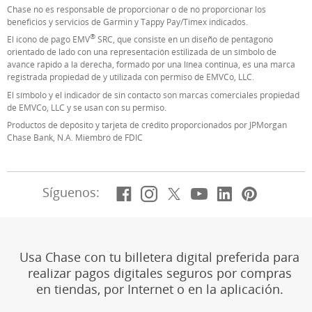
Chase no es responsable de proporcionar o de no proporcionar los
beneficios y servicios de Garmin y Tappy Pay/Timex indicados.
®
El icono de pago EMV
SRC, que consiste en un diseño de pentágono
orientado de lado con una representación estilizada de un símbolo de
avance rápido a la derecha, formado por una línea continua, es una marca
registrada propiedad de y utilizada con permiso de EMVCo, LLC.
El símbolo y el indicador de sin contacto son marcas comerciales propiedad
de EMVCo, LLC y se usan con su permiso.
Productos de depósito y tarjeta de crédito proporcionados por JPMorgan
Chase Bank, N.A. Miembro de FDIC
Facebook
(Se abre en superposic
Instagram
(Se abre en superpo
X, anteriorment
(Se abre en supe
YouTube
(Se abre en s
LinkedIn
(Se abre e
Pintere
(Se ab
Síguenos:
Usa Chase con tu billetera digital preferida para
realizar pagos digitales seguros por compras
en tiendas, por Internet o en la aplicación.