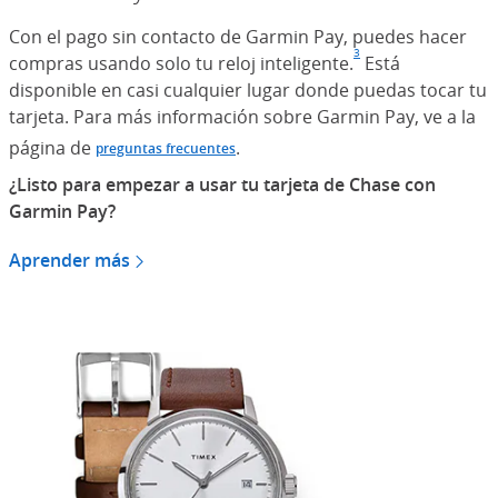
Con el pago sin contacto de Garmin Pay, puedes hacer
3
compras usando solo tu reloj inteligente.
Nota al pie de p
(Se abre en sup
Está
disponible en casi cualquier lugar donde puedas tocar tu
tarjeta. Para más información sobre Garmin Pay, ve a la
página de
.
preguntas frecuentes
¿Listo para empezar a usar tu tarjeta de Chase con
Garmin Pay?
Aprender más
acerca de Garmin Pay
(Se abre en superposición)