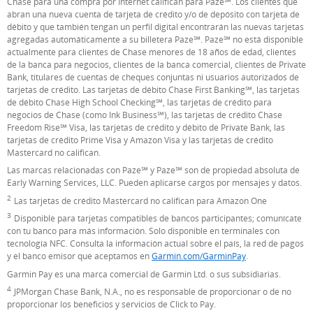
Chase para una compra por Internet califican para Paze℠. Los clientes que
abran una nueva cuenta de tarjeta de crédito y/o de depósito con tarjeta de
débito y que también tengan un perfil digital encontrarán las nuevas tarjetas
agregadas automáticamente a su billetera Paze℠. Paze℠ no está disponible
actualmente para clientes de Chase menores de 18 años de edad, clientes
de la banca para negocios, clientes de la banca comercial, clientes de Private
Bank, titulares de cuentas de cheques conjuntas ni usuarios autorizados de
tarjetas de crédito. Las tarjetas de débito Chase First Banking℠, las tarjetas
de débito Chase High School Checking℠, las tarjetas de crédito para
negocios de Chase (como Ink Business℠), las tarjetas de crédito Chase
Freedom Rise℠ Visa, las tarjetas de crédito y débito de Private Bank, las
tarjetas de crédito Prime Visa y Amazon Visa y las tarjetas de crédito
Mastercard no califican.
Las marcas relacionadas con Paze℠ y Paze℠ son de propiedad absoluta de
Early Warning Services, LLC. Pueden aplicarse cargos por mensajes y datos.
2
Nota al pie de página
Las tarjetas de crédito Mastercard no califican para Amazon One
3
Nota al pie de página
Disponible para tarjetas compatibles de bancos participantes; comunícate
con tu banco para más información. Solo disponible en terminales con
tecnología NFC. Consulta la información actual sobre el país, la red de pagos
y el banco emisor que aceptamos en
Garmin.com/GarminPay
(Se abre en supe
.
Garmin Pay es una marca comercial de Garmin Ltd. o sus subsidiarias.
4
Nota al pie de página
JPMorgan Chase Bank, N.A., no es responsable de proporcionar o de no
proporcionar los beneficios y servicios de Click to Pay.