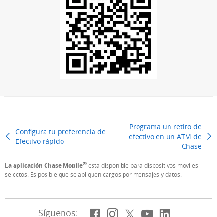
Programa un retiro de
Configura tu preferencia de
efectivo en un ATM de
Efectivo rápido
Previous Page
Chase
Next
®
La aplicación Chase Mobile
está disponible para dispositivos móviles
selectos. Es posible que se apliquen cargos por mensajes y datos.
Facebook
(Se abre en superposi
Instagram
(Se abre en superp
X, anteriormen
(Se abre en su
YouTube
(Se abre en
LinkedIn
(Se abre
Síguenos: