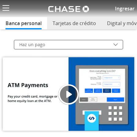
El logotipo de
Haz un pago
Ingresar
Banca personal
seleccionado
Tarjetas de crédito
Digital y móvi
Haz un pago
Video 
Se ab