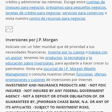
crédito y administrar las nóminas. Escoge entre
cuentas de
cheques para negocios
,
préstamos para pequeños negocios
(Se
,
tarjetas de crédito para negocios
(Se abre en superposición)
,
servicios para comercios
(Se 
o
visita nuestro
centro de recursos para negocios
.
Inversiones por J.P. Morgan
Asóciate con un líder mundial que dé prioridad a tus
necesidades financieras.
Invierte por tu cuenta
(Se abre en sup
o
trabaja con
un asesor
(Se abre en superposición)
: tenemos los
productos
(Se abre en superposición)
,
la tecnología
(Se abre en sup
y
la
educación sobre inversiones
(Se abre en superposición)
, para ayudarte a hacer crecer tu
patrimonio. Visita una
sucursal de J.P. Morgan Wealth
Management
(Se abre en superposición)
o consulta nuestras últimas
funciones
(Se abre en
,
ofertas,
promociones y cupones
(Se abre en superposición)
de inversiones por Internet.
INVESTMENT AND INSURANCE PRODUCTS ARE:
NOT FDIC
INSURED
NOT INSURED BY ANY FEDERAL GOVERNMENT
AGENCY
NOT A DEPOSIT OR OTHER OBLIGATION OF, OR
GUARANTEED BY, JPMORGAN CHASE BANK, N.A. OR ANY OF
ITS AFFILIATES
SUBJECT TO INVESTMENT RISKS,