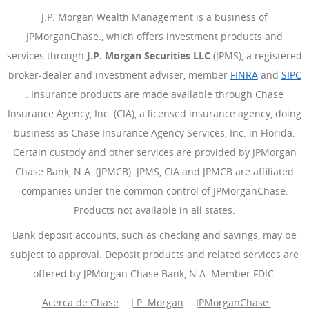
J.P. Morgan Wealth Management is a business of
JPMorganChase., which offers investment products and
services through
J.P. Morgan Securities LLC
(JPMS), a registered
broker-dealer and investment adviser, member
FINRA
(Se abre e
and
SIPC
(Se abre en superposición)
. Insurance products are made available through Chase
Insurance Agency, Inc. (CIA), a licensed insurance agency, doing
business as Chase Insurance Agency Services, Inc. in Florida.
Certain custody and other services are provided by JPMorgan
Chase Bank, N.A. (JPMCB). JPMS, CIA and JPMCB are affiliated
companies under the common control of JPMorganChase.
Products not available in all states.
Bank deposit accounts, such as checking and savings, may be
subject to approval. Deposit products and related services are
offered by JPMorgan Chase Bank, N.A. Member FDIC.
Acerca de Chase
J.P. Morgan
(Se abre en superposición)
JPMorganChase.
(Se abre 