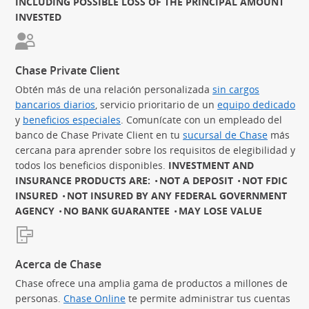
INCLUDING POSSIBLE LOSS OF THE PRINCIPAL AMOUNT
INVESTED
Chase Private Client
Obtén más de una relación personalizada
sin cargos
bancarios diarios
(Se abre en superposición)
, servicio prioritario de un
equipo dedicado
(S
y
beneficios especiales
(Se abre en superposición)
. Comunícate con un empleado del
banco de Chase Private Client en tu
sucursal de Chase
más
cercana para aprender sobre los requisitos de elegibilidad y
todos los beneficios disponibles.
INVESTMENT AND
INSURANCE PRODUCTS ARE:
NOT A DEPOSIT
NOT FDIC
INSURED
NOT INSURED BY ANY FEDERAL GOVERNMENT
AGENCY
NO BANK GUARANTEE
MAY LOSE VALUE
Acerca de Chase
Chase ofrece una amplia gama de productos a millones de
personas.
Chase Online
te permite administrar tus cuentas