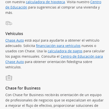
con nuestra
calculadora de hipoteca
(Se abre en superposición)
. Visita nuestro
Centro
de Educación
(Se abre en superposición)
para sugerencias al comprar una vivienda y
más.
Vehículos
Chase Auto
(Se abre en superposición)
está aquí para ayudarte a obtener el vehículo
adecuado. Solicita
financiación para vehículos
(Se abre en supe
nuevos o
usados con Chase. Usa la
calculadora de pagos
(Se abre en sup
para calcular
los pagos mensuales. Consulta el
Centro de Educación para
Chase Auto
(Se abre en superposición)
para obtener orientación fidedigna sobre
vehículos.
Chase for Business
Con Chase for Business recibirás orientación de un equipo
de profesionales de negocios que se especializan en ayudar
a mejorar el flujo de efectivo, proporcionar soluciones de