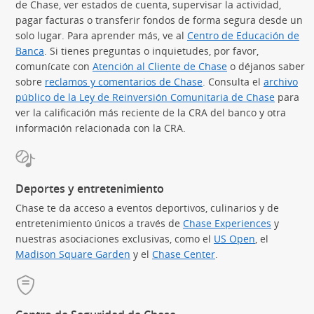
de Chase, ver estados de cuenta, supervisar la actividad,
pagar facturas o transferir fondos de forma segura desde un
solo lugar. Para aprender más, ve al
Centro de Educación de
Banca
(Se abre en superposición)
. Si tienes preguntas o inquietudes, por favor,
comunícate con
Atención al Cliente de Chase
o déjanos saber
sobre
reclamos y comentarios de Chase
. Consulta el
archivo
público de la Ley de Reinversión Comunitaria de Chase
(Se abre
para
ver la calificación más reciente de la CRA del banco y otra
información relacionada con la CRA.
Deportes y entretenimiento
Chase te da acceso a eventos deportivos, culinarios y de
entretenimiento únicos a través de
Chase Experiences
(Se abre
y
nuestras asociaciones exclusivas, como el
US Open
(Se abre en 
, el
Madison Square Garden
(Se abre en superposición)
y el
Chase Center
(Se abre en superpos
.