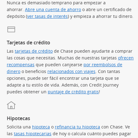
Nunca es demasiado temprano para empezar a
ahorrar.
Abre una cuenta de ahorro
o abre un certificado de
depósito (
ver tasas de interés
) y empieza a ahorrar tu dinero.
Tarjetas de crédito
Las
tarjetas de crédito
(Se abre en superposición)
de Chase pueden ayudarte a comprar
las cosas que necesitas. Muchas de nuestras tarjetas
ofrecen
recompensas
(Se abre en superposición)
que pueden canjearse
por reembolsos de
dinero
(Se abre en superposición)
o beneficios
relacionados con viajes
(Se abre en superpos
. Con tantas
opciones, puede ser fácil encontrar una tarjeta que se
adapte a tu estilo de vida. Además, con Credit Journey
puedes obtener un
puntaje de crédito gratis
(Se abre en superp
!
Hipotecas
Solicita una
hipoteca
o
refinancia tu hipoteca
con Chase. Ve
las
tasas hipotecarias
(Se abre en superposición)
de hoy o calcula cuánto puedes pagar