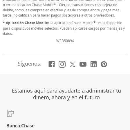
®
o en la aplicación Chase Mobile
. Ciertas transacciones con tarjeta de
débito, como las compras en efectivo y las de compra ahora y paga más
tarde, no califican para hacer pagos posteriores a otros proveedores.
2
®
Nota al pie de página
Aplicación Chase Mobile:
La aplicación Chase Mobile
está disponible
para dispositivos móviles selectos. Pueden aplicarse cargos por mensajes y
datos.
WEB50894
Facebook
(Se abre en superposic
Instagram
(Se abre en superpo
X, anteriorment
(Se abre en supe
YouTube
(Se abre en s
LinkedIn
(Se abre e
Pintere
(Se ab
Síguenos:
Estamos aquí para ayudarte a administrar tu
dinero, ahora y en el futuro
Banca Chase