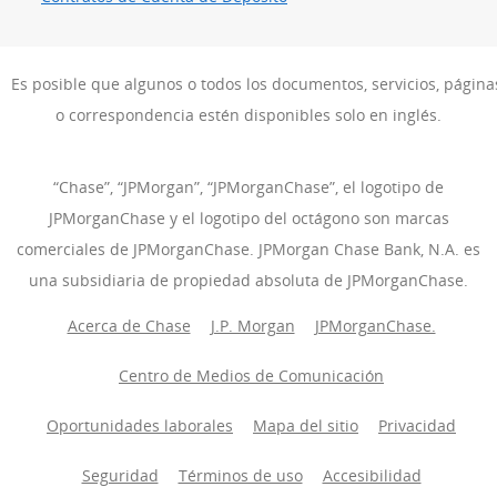
Es posible que algunos o todos los documentos, servicios, págin
o correspondencia estén disponibles solo en inglés.
“Chase”, “JPMorgan”, “JPMorganChase”, el logotipo de
JPMorganChase y el logotipo del octágono son marcas
comerciales de JPMorganChase. JPMorgan Chase Bank, N.A. es
una subsidiaria de propiedad absoluta de JPMorganChase.
Acerca de Chase
J.P. Morgan
(Se abre en superposición)
JPMorganChase.
(Se abre 
Centro de Medios de Comunicación
(Se abre en super
Oportunidades laborales
(Se abre en superposición)
Mapa del sitio
Privacidad
Seguridad
Términos de uso
Accesibilidad