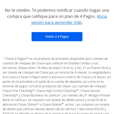
No te olvides. Te podemos notificar cuando hagas una
compra que califique para un plan de 4 Pagos.
Inicia
sesión para aprender más
.
Volver a 4 Pagos
1
Nota al pie de página
Chase 4 Pagos℠ es un producto de préstamo disponible para clientes de
cuentas de cheques de Chase que califican en Estados Unidos y sus
territorios. Debes tener 18 años de edad (19 en AL y NE, 21 en Puerto Rico) y
ser cliente de cheques de Chase por un mínimo de 6 meses. La elegibilidad y
el acceso a Chase 4 Pagos están a exclusivo criterio de Chase y se basan, en
parte, en la actividad y el saldo de tu cuenta de depósito, así como en tu
historial de pagos con otros productos de Chase. Las cuentas de cheques
Chase First Checking℠, Chase High School Checking℠, Chase Secure
Checking℠ y Chase Business no califican. Los clientes de J.P. Morgan Private
Bank no califican. Se requiere una tarjeta de débito activa y un perfil de la
®
aplicación Chase Online℠ o Chase Mobile
activo. Las compras con tarjeta
de débito que califican hechas dentro de los últimos 7 días entre $50.00 y
$400.00 se identifican dentro de tu historial de transacciones en chase.com