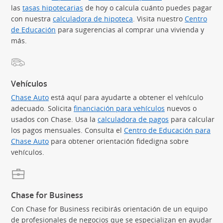
las
tasas hipotecarias
(Se abre en superposición)
de hoy o calcula cuánto puedes pagar
con nuestra
calculadora de hipoteca
(Se abre en superposición)
. Visita nuestro
Centro
de Educación
(Se abre en superposición)
para sugerencias al comprar una vivienda y
más.
Vehículos
Chase Auto
(Se abre en superposición)
está aquí para ayudarte a obtener el vehículo
adecuado. Solicita
financiación para vehículos
(Se abre en supe
nuevos o
usados con Chase. Usa la
calculadora de pagos
(Se abre en sup
para calcular
los pagos mensuales. Consulta el
Centro de Educación para
Chase Auto
(Se abre en superposición)
para obtener orientación fidedigna sobre
vehículos.
Chase for Business
Con Chase for Business recibirás orientación de un equipo
de profesionales de negocios que se especializan en ayudar