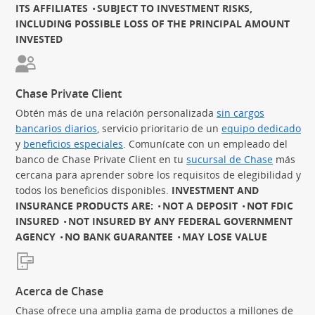
ITS AFFILIATES
SUBJECT TO INVESTMENT RISKS,
INCLUDING POSSIBLE LOSS OF THE PRINCIPAL AMOUNT
INVESTED
Chase Private Client
Obtén más de una relación personalizada
sin cargos
bancarios diarios
(Se abre en superposición)
, servicio prioritario de un
equipo dedicado
(S
y
beneficios especiales
(Se abre en superposición)
. Comunícate con un empleado del
banco de Chase Private Client en tu
sucursal de Chase
más
cercana para aprender sobre los requisitos de elegibilidad y
todos los beneficios disponibles.
INVESTMENT AND
INSURANCE PRODUCTS ARE:
NOT A DEPOSIT
NOT FDIC
INSURED
NOT INSURED BY ANY FEDERAL GOVERNMENT
AGENCY
NO BANK GUARANTEE
MAY LOSE VALUE
Acerca de Chase
Chase ofrece una amplia gama de productos a millones de