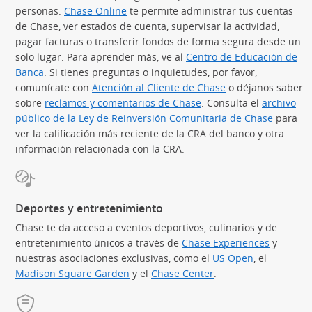
personas.
Chase Online
te permite administrar tus cuentas
de Chase, ver estados de cuenta, supervisar la actividad,
pagar facturas o transferir fondos de forma segura desde un
solo lugar. Para aprender más, ve al
Centro de Educación de
Banca
(Se abre en superposición)
. Si tienes preguntas o inquietudes, por favor,
comunícate con
Atención al Cliente de Chase
o déjanos saber
sobre
reclamos y comentarios de Chase
. Consulta el
archivo
público de la Ley de Reinversión Comunitaria de Chase
(Se abre
para
ver la calificación más reciente de la CRA del banco y otra
información relacionada con la CRA.
Deportes y entretenimiento
Chase te da acceso a eventos deportivos, culinarios y de
entretenimiento únicos a través de
Chase Experiences
(Se abre
y
nuestras asociaciones exclusivas, como el
US Open
(Se abre en 
, el
Madison Square Garden
(Se abre en superposición)
y el
Chase Center
(Se abre en superpos
.