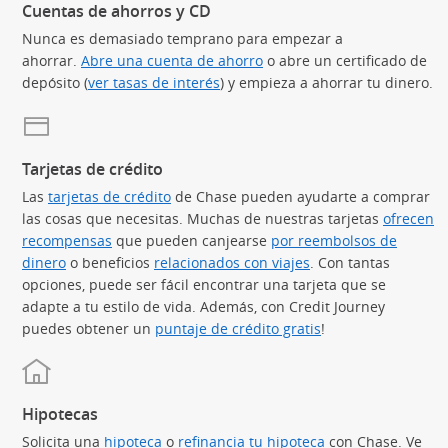
Cuentas de ahorros y CD
Nunca es demasiado temprano para empezar a
ahorrar.
Abre una cuenta de ahorro
o abre un certificado de
depósito (
ver tasas de interés
) y empieza a ahorrar tu dinero.
Tarjetas de crédito
Las
tarjetas de crédito
(Se abre en superposición)
de Chase pueden ayudarte a comprar
las cosas que necesitas. Muchas de nuestras tarjetas
ofrecen
recompensas
(Se abre en superposición)
que pueden canjearse
por reembolsos de
dinero
(Se abre en superposición)
o beneficios
relacionados con viajes
(Se abre en superpos
. Con tantas
opciones, puede ser fácil encontrar una tarjeta que se
adapte a tu estilo de vida. Además, con Credit Journey
puedes obtener un
puntaje de crédito gratis
(Se abre en superp
!
Hipotecas
Solicita una
hipoteca
o
refinancia tu hipoteca
con Chase. Ve