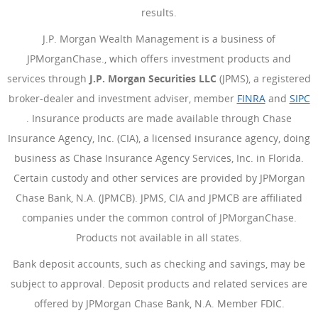
results.
J.P. Morgan Wealth Management is a business of
JPMorganChase., which offers investment products and
services through
J.P. Morgan Securities LLC
(JPMS), a registered
broker-dealer and investment adviser, member
FINRA
(Se abre e
and
SIPC
(Se abre en superposición)
. Insurance products are made available through Chase
Insurance Agency, Inc. (CIA), a licensed insurance agency, doing
business as Chase Insurance Agency Services, Inc. in Florida.
Certain custody and other services are provided by JPMorgan
Chase Bank, N.A. (JPMCB). JPMS, CIA and JPMCB are affiliated
companies under the common control of JPMorganChase.
Products not available in all states.
Bank deposit accounts, such as checking and savings, may be
subject to approval. Deposit products and related services are
offered by JPMorgan Chase Bank, N.A. Member FDIC.