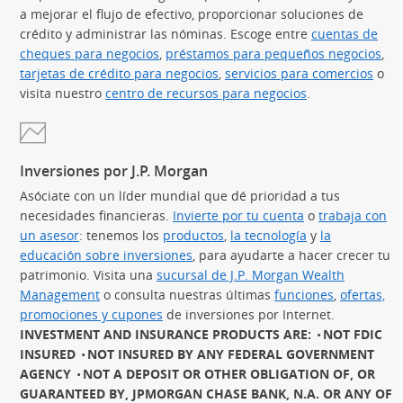
a mejorar el flujo de efectivo, proporcionar soluciones de
crédito y administrar las nóminas. Escoge entre
cuentas de
cheques para negocios
,
préstamos para pequeños negocios
(Se
,
tarjetas de crédito para negocios
(Se abre en superposición)
,
servicios para comercios
(Se 
o
visita nuestro
centro de recursos para negocios
.
Inversiones por J.P. Morgan
Asóciate con un líder mundial que dé prioridad a tus
necesidades financieras.
Invierte por tu cuenta
(Se abre en sup
o
trabaja con
un asesor
(Se abre en superposición)
: tenemos los
productos
(Se abre en superposición)
,
la tecnología
(Se abre en sup
y
la
educación sobre inversiones
(Se abre en superposición)
, para ayudarte a hacer crecer tu
patrimonio. Visita una
sucursal de J.P. Morgan Wealth
Management
(Se abre en superposición)
o consulta nuestras últimas
funciones
(Se abre en
,
ofertas,
promociones y cupones
(Se abre en superposición)
de inversiones por Internet.
INVESTMENT AND INSURANCE PRODUCTS ARE:
NOT FDIC
INSURED
NOT INSURED BY ANY FEDERAL GOVERNMENT
AGENCY
NOT A DEPOSIT OR OTHER OBLIGATION OF, OR
GUARANTEED BY, JPMORGAN CHASE BANK, N.A. OR ANY OF