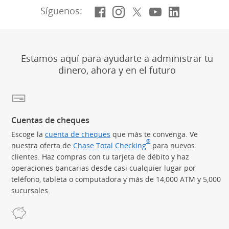
Facebook
(Se abre en superposi
Instagram
(Se abre en superp
X, anteriormen
(Se abre en su
YouTube
(Se abre en
LinkedIn
(Se abre
Síguenos:
Estamos aquí para ayudarte a administrar tu
dinero, ahora y en el futuro
Cuentas de cheques
Escoge la
cuenta de cheques
que más te convenga. Ve
®
nuestra oferta de
Chase Total Checking
(Se abre en superposic
para nuevos
clientes. Haz compras con tu tarjeta de débito y haz
operaciones bancarias desde casi cualquier lugar por
teléfono, tableta o computadora y más de 14,000 ATM y 5,000
sucursales.