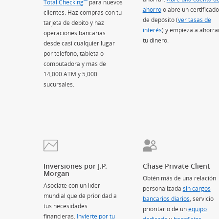
Total Checking
(Se abre en superposición)
para nuevos
ahorro
o abre un certificado
clientes. Haz compras con tu
de depósito (
ver tasas de
tarjeta de débito y haz
interés
) y empieza a ahorra
operaciones bancarias
tu dinero.
desde casi cualquier lugar
por teléfono, tableta o
computadora y más de
14,000 ATM y 5,000
sucursales.
Inversiones por J.P.
Chase Private Client
Morgan
Obtén más de una relación
Asóciate con un líder
personalizada
sin cargos
mundial que dé prioridad a
bancarios diarios
(Se abre e
, servicio
tus necesidades
prioritario de un
equipo
financieras.
Invierte por tu