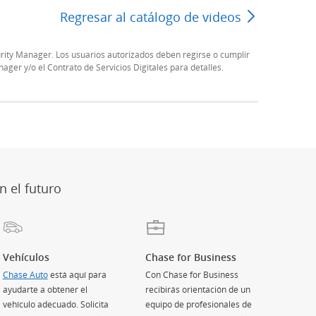
Regresar al catálogo de videos
Página anter
rity Manager. Los usuarios autorizados deben regirse o cumplir
ager y/o el Contrato de Servicios Digitales para detalles.
ción)
osición)
te conocida como Twitter
perposición)
 superposición)
 en superposición)
n el futuro
Vehículos
Chase for Business
Chase Auto
(Se abre en superposición)
está aquí para
Con Chase for Business
ayudarte a obtener el
recibirás orientación de un
vehículo adecuado. Solicita
equipo de profesionales de