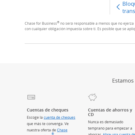
Bloq
tran
®
Chase for Business
no será responsable a menos que no ejerza u
con cualquier obligación impuesta sobre ti. Es posible que se apli
Estamos a
Cuentas de cheques
Cuentas de ahorros y
CD
Escoge la
cuenta de cheques
Nunca es demasiado
que más te convenga. Ve
temprano para empezar a
nuestra oferta de
Chase
®
ahorrar.
Abre una cuenta d