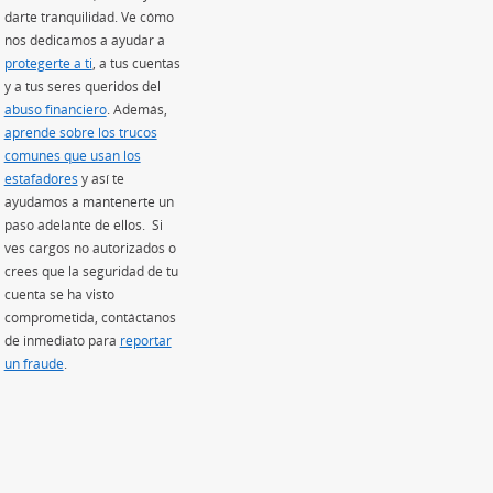
re en superposición)
darte tranquilidad. Ve cómo
nos dedicamos a ayudar a
re en superposición)
protegerte a ti
, a tus cuentas
 en superposición)
y a tus seres queridos del
sición)
abuso financiero
. Además,
aprende sobre los trucos
comunes que usan los
estafadores
(Se abre en superposición)
y así te
ayudamos a mantenerte un
paso adelante de ellos. Si
ves cargos no autorizados o
crees que la seguridad de tu
cuenta se ha visto
comprometida, contáctanos
de inmediato para
reportar
un fraude
.