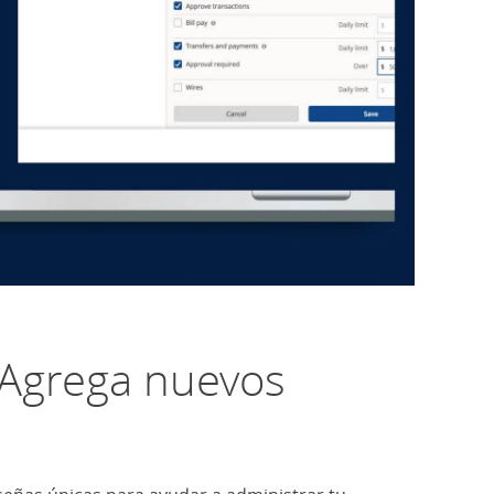
Access & 
Se abre e
 Agrega nuevos