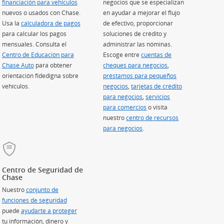
ión)
financiación para vehículos
(Se abre en superposición)
negocios que se especializan
nuevos o usados con Chase.
en ayudar a mejorar el flujo
Usa la
calculadora de pagos
(Se abre en superposición)
de efectivo, proporcionar
para calcular los pagos
soluciones de crédito y
perposición)
mensuales. Consulta el
administrar las nóminas.
Centro de Educación para
Escoge entre
cuentas de
Chase Auto
(Se abre en superposición)
para obtener
cheques para negocios
,
orientación fidedigna sobre
préstamos para pequeños
vehículos.
negocios
(Se abre en superposición)
,
tarjetas de crédito
para negocios
(Se abre en superposición)
,
servicios
para comercios
(Se abre en superposición)
o visita
nuestro
centro de recursos
para negocios
.
Centro de Seguridad de
Chase
Nuestro
conjunto de
funciones de seguridad
puede
ayudarte a proteger
tu información, dinero y