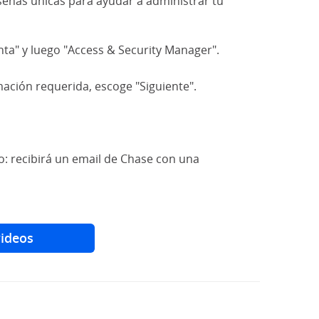
señas únicas para ayudar a administrar tu
nta" y luego "Access & Security Manager".
ación requerida, escoge "Siguiente".
: recibirá un email de Chase con una
videos