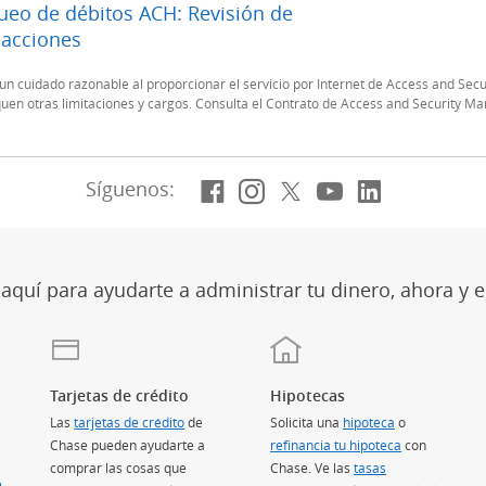
ueo de débitos ACH: Revisión de
sacciones
Página siguiente
n cuidado razonable al proporcionar el servicio por Internet de Access and Secu
quen otras limitaciones y cargos. Consulta el Contrato de Access and Security Man
Facebook
(Se abre en superposi
Instagram
(Se abre en superp
X, anteriormen
(Se abre en su
YouTube
(Se abre en
LinkedIn
(Se abre
Síguenos:
quí para ayudarte a administrar tu dinero, ahora y e
Tarjetas de crédito
Hipotecas
Las
tarjetas de crédito
(Se abre en superposición)
de
Solicita una
hipoteca
o
Chase pueden ayudarte a
refinancia tu hipoteca
con
comprar las cosas que
Chase. Ve las
tasas
e