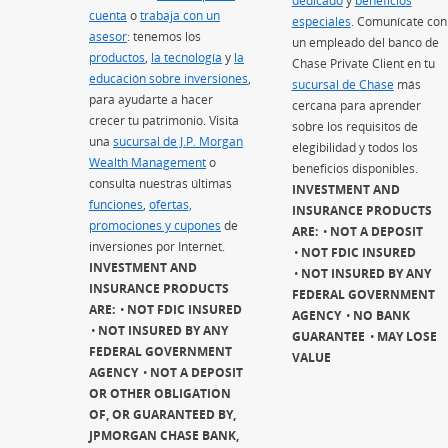
dedicado
(Se abre en superp
y
beneficios
cuenta
(Se abre en superposición)
o
trabaja con un
especiales
(Se abre en supe
. Comunícate con
asesor
(Se abre en superposición)
: tenemos los
un empleado del banco de
productos
(Se abre en superposición)
,
la tecnología
(Se abre en superposición)
y
la
Chase Private Client en tu
educación sobre inversiones
(Se abre en superposición)
,
sucursal de Chase
más
para ayudarte a hacer
cercana para aprender
crecer tu patrimonio. Visita
sobre los requisitos de
una
sucursal de J.P. Morgan
elegibilidad y todos los
Wealth Management
(Se abre en superposición)
o
beneficios disponibles.
consulta nuestras últimas
INVESTMENT AND
funciones
(Se abre en superposición)
,
ofertas,
INSURANCE PRODUCTS
promociones y cupones
(Se abre en superposición)
de
ARE:
NOT A DEPOSIT
inversiones por Internet.
NOT FDIC INSURED
INVESTMENT AND
NOT INSURED BY ANY
INSURANCE PRODUCTS
FEDERAL GOVERNMENT
ARE:
NOT FDIC INSURED
AGENCY
NO BANK
NOT INSURED BY ANY
GUARANTEE
MAY LOSE
FEDERAL GOVERNMENT
VALUE
AGENCY
NOT A DEPOSIT
OR OTHER OBLIGATION
OF, OR GUARANTEED BY,
JPMORGAN CHASE BANK,