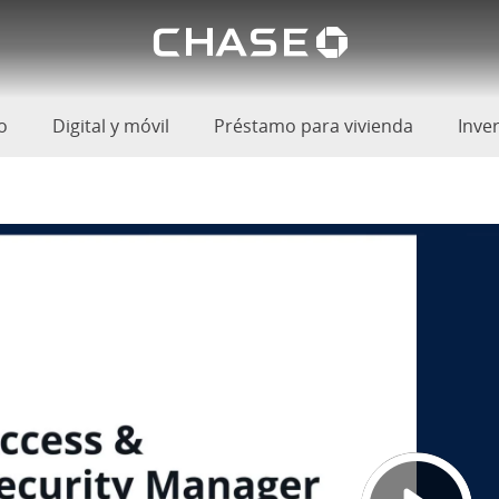
El logoti
grega usuarios
oductos
o
Digital y móvil
Préstamo para vivienda
Inve