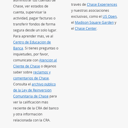
osición)
administrar tus cuentas de
través de
Chase Experiences
(Se ab
rposición)
Chase, ver estados de
y nuestras asociaciones
cuenta, supervisar la
exclusivas, como el
US Open
(Se ab
,
actividad, pagar facturas o
el
Madison Square Garden
(Se abre
y
transferir fondos de forma
el
Chase Center
(Se abre en superpo
.
segura desde un solo lugar.
Para aprender más, ve al
Centro de Educación de
Banca
(Se abre en superposición)
. Si tienes preguntas o
inquietudes, por favor,
comunícate con
Atención al
Cliente de Chase
o déjanos
saber sobre
reclamos y
comentarios de Chase
.
Consulta el
archivo público
de la Ley de Reinversión
Comunitaria de Chase
(Se abre en superposición)
para
ver la calificación más
reciente de la CRA del banco
y otra información
relacionada con la CRA.