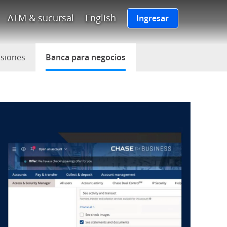
po de Chase enlaza a la página
ATM & sucursal
English
Ingresar
rsiones
(Se abre en superposición)
Banca para negocios
seleccionado