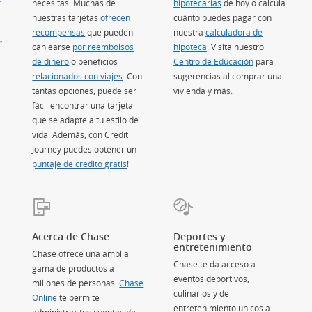
necesitas. Muchas de
hipotecarias
(Se abre en superposic
de hoy o calcula
nuestras tarjetas
ofrecen
cuánto puedes pagar con
recompensas
(Se abre en superposición)
que pueden
nuestra
calculadora de
r
canjearse
por reembolsos
hipoteca
(Se abre en superposición)
. Visita nuestro
de dinero
(Se abre en superposición)
o beneficios
Centro de Educación
(Se abre en su
para
relacionados con viajes
(Se abre en superposición)
. Con
sugerencias al comprar una
tantas opciones, puede ser
vivienda y más.
fácil encontrar una tarjeta
que se adapte a tu estilo de
vida. Además, con Credit
Journey puedes obtener un
puntaje de crédito gratis
(Se abre en superposición)
!
Acerca de Chase
Deportes y
entretenimiento
Chase ofrece una amplia
Chase te da acceso a
gama de productos a
eventos deportivos,
n superposición)
millones de personas.
Chase
culinarios y de
Online
te permite
entretenimiento únicos a