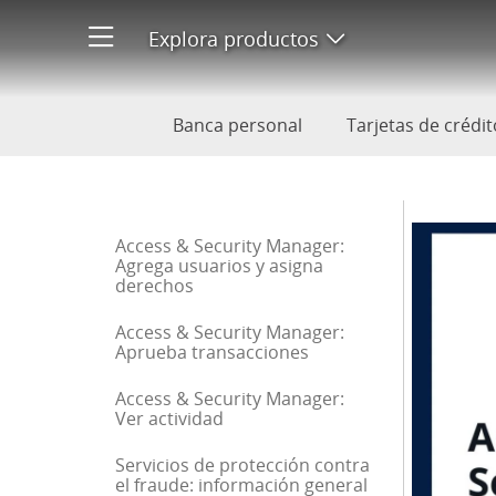
Access & Security Manager: A
Explora productos
Abre menú de pr
Banca personal
Tarjetas de crédit
Inicio de la barra lateral
Access & Security Manager:
Agrega usuarios y asigna
derechos
Access & Security Manager:
Aprueba transacciones
Access & Security Manager:
Ver actividad
Servicios de protección contra
el fraude: información general