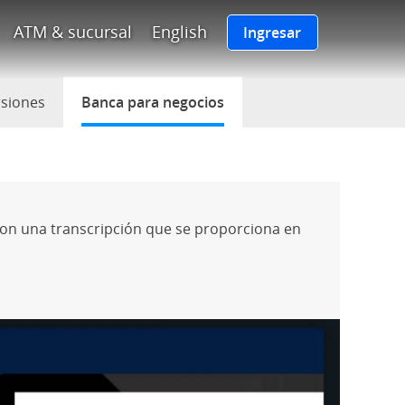
po de Chase enlaza a la página
l
ATM & sucursal
English
Ingresar
rsiones
(Se abre en superposición)
Banca para negocios
seleccionado
con una transcripción que se proporciona en