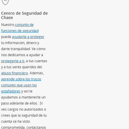
Centro de Seguridad de
Chase
Nuestro
conjunto de
funciones de seguridad
puede
ayudarte a proteger
tu información, dinero y
re en superposición)
darte tranquilidad. Ve cómo
nos dedicamos a ayudar a
re en superposición)
protegerte a ti
, a tus cuentas
 en superposición)
y a tus seres queridos del
sición)
abuso financiero
. Además,
aprende sobre los trucos
comunes que usan los
estafadores
(Se abre en superposición)
y así te
ayudamos a mantenerte un
paso adelante de ellos. Si
ves cargos no autorizados o
crees que la seguridad de tu
cuenta se ha visto
comprometida, contáctanos