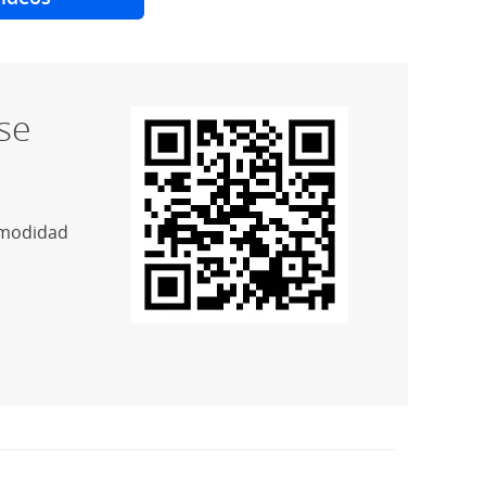
se
comodidad