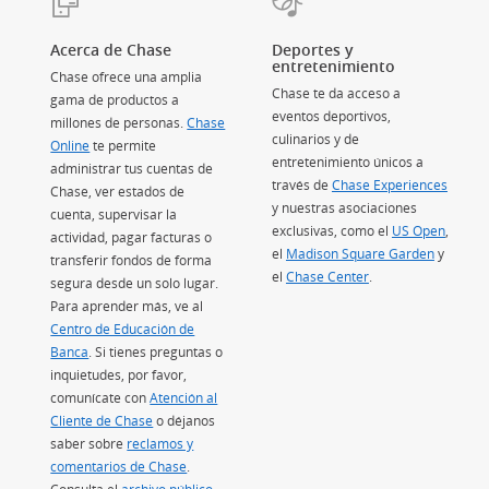
Acerca de Chase
Deportes y
entretenimiento
Chase ofrece una amplia
Chase te da acceso a
gama de productos a
eventos deportivos,
n superposición)
millones de personas.
Chase
culinarios y de
Online
te permite
entretenimiento únicos a
osición)
administrar tus cuentas de
través de
Chase Experiences
(Se ab
rposición)
Chase, ver estados de
y nuestras asociaciones
cuenta, supervisar la
exclusivas, como el
US Open
(Se ab
,
actividad, pagar facturas o
el
Madison Square Garden
(Se abre
y
transferir fondos de forma
el
Chase Center
(Se abre en superpo
.
segura desde un solo lugar.
Para aprender más, ve al
Centro de Educación de
Banca
(Se abre en superposición)
. Si tienes preguntas o
inquietudes, por favor,
comunícate con
Atención al
Cliente de Chase
o déjanos
saber sobre
reclamos y
comentarios de Chase
.
Consulta el
archivo público