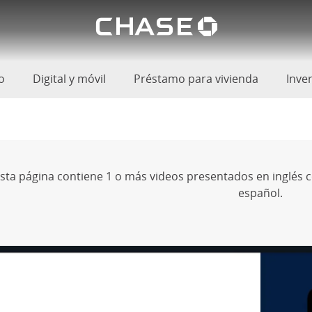
El logoti
 el fraude: información genera
oductos
o
Digital y móvil
Préstamo para vivienda
Inve
sta página contiene 1 o más videos presentados en inglés 
español.
al