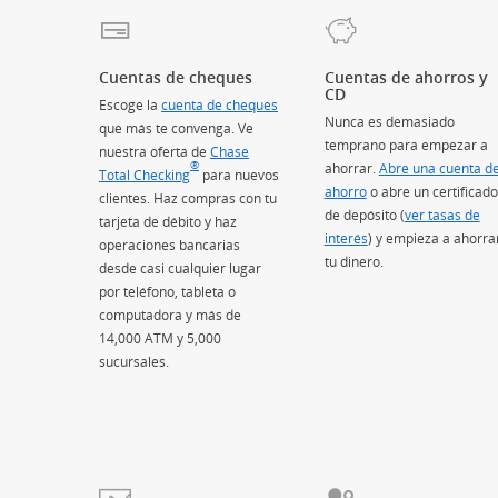
Cuentas de cheques
Cuentas de ahorros y
CD
Escoge la
cuenta de cheques
Nunca es demasiado
que más te convenga. Ve
temprano para empezar a
nuestra oferta de
Chase
®
ahorrar.
Abre una cuenta d
Total Checking
(Se abre en superposición)
para nuevos
ahorro
o abre un certificado
clientes. Haz compras con tu
de depósito (
ver tasas de
tarjeta de débito y haz
interés
) y empieza a ahorra
operaciones bancarias
tu dinero.
desde casi cualquier lugar
por teléfono, tableta o
computadora y más de
14,000 ATM y 5,000
sucursales.