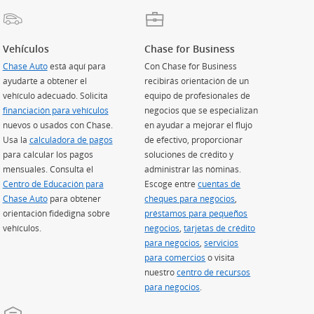
Vehículos
Chase for Business
Chase Auto
(Se abre en superposición)
está aquí para
Con Chase for Business
ayudarte a obtener el
recibirás orientación de un
vehículo adecuado. Solicita
equipo de profesionales de
ión)
financiación para vehículos
(Se abre en superposición)
negocios que se especializan
nuevos o usados con Chase.
en ayudar a mejorar el flujo
Usa la
calculadora de pagos
(Se abre en superposición)
de efectivo, proporcionar
para calcular los pagos
soluciones de crédito y
perposición)
mensuales. Consulta el
administrar las nóminas.
Centro de Educación para
Escoge entre
cuentas de
Chase Auto
(Se abre en superposición)
para obtener
cheques para negocios
,
orientación fidedigna sobre
préstamos para pequeños
vehículos.
negocios
(Se abre en superposición)
,
tarjetas de crédito
para negocios
(Se abre en superposición)
,
servicios
para comercios
(Se abre en superposición)
o visita
nuestro
centro de recursos
para negocios
.