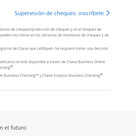
Supervisión de cheques: inscríbete
Página anter
itoreo de cheques/protección de cheques y en el bloqueo de
o pueden inscribirse en los Servicios de monitoreo de cheques y de
gocios de Chase que califiquen. Se requiere tomar una decisión
eficiario no está disponible a través de Chase Business Online.
®
ecking
.
®
um Business Checking℠ y Chase Analysis Business Checking
.
ción)
osición)
te conocida como Twitter
perposición)
 superposición)
 en superposición)
n el futuro