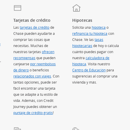
Tarjetas de crédito
Hipotecas
Las
tarjetas de crédito
(Se abre en superposición)
de
Solicita una
hipoteca
o
Chase pueden ayudarte a
refinancia tu hipoteca
con
comprar las cosas que
Chase. Ve las
tasas
e
necesitas. Muchas de
hipotecarias
(Se abre en superposic
de hoy o calcula
nuestras tarjetas
ofrecen
cuánto puedes pagar con
recompensas
(Se abre en superposición)
que pueden
nuestra
calculadora de
r
canjearse
por reembolsos
hipoteca
(Se abre en superposición)
. Visita nuestro
de dinero
(Se abre en superposición)
o beneficios
Centro de Educación
(Se abre en su
para
relacionados con viajes
(Se abre en superposición)
. Con
sugerencias al comprar una
tantas opciones, puede ser
vivienda y más.
fácil encontrar una tarjeta
que se adapte a tu estilo de
vida. Además, con Credit
Journey puedes obtener un
puntaje de crédito gratis
(Se abre en superposición)
!