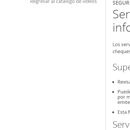
Regresar al catálogo de videos
Fin de la barra 
SEGUR
Ser
inf
Los serv
cheques
Supe
Revis
Puede
por m
emite
Esta 
Serv