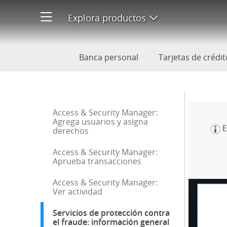
Servicios de protección contra
Explora productos
Abre menú de pr
Banca personal
Tarjetas de crédit
Inicio de la barra lateral
Access & Security Manager:
Agrega usuarios y asigna
E
derechos
Access & Security Manager:
Aprueba transacciones
Access & Security Manager:
Ver actividad
Servicios de protección contra
el fraude: información general
: selección actu