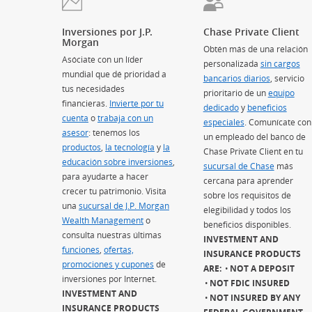
Inversiones por J.P.
Chase Private Client
Morgan
Obtén más de una relación
Asóciate con un líder
personalizada
sin cargos
mundial que dé prioridad a
bancarios diarios
(Se abre e
, servicio
tus necesidades
prioritario de un
equipo
financieras.
Invierte por tu
dedicado
(Se abre en superp
y
beneficios
cuenta
(Se abre en superposición)
o
trabaja con un
especiales
(Se abre en supe
. Comunícate con
asesor
(Se abre en superposición)
: tenemos los
un empleado del banco de
productos
(Se abre en superposición)
,
la tecnología
(Se abre en superposición)
y
la
Chase Private Client en tu
educación sobre inversiones
(Se abre en superposición)
,
sucursal de Chase
más
para ayudarte a hacer
cercana para aprender
crecer tu patrimonio. Visita
sobre los requisitos de
una
sucursal de J.P. Morgan
elegibilidad y todos los
Wealth Management
(Se abre en superposición)
o
beneficios disponibles.
consulta nuestras últimas
INVESTMENT AND
funciones
(Se abre en superposición)
,
ofertas,
INSURANCE PRODUCTS
promociones y cupones
(Se abre en superposición)
de
ARE:
NOT A DEPOSIT
inversiones por Internet.
NOT FDIC INSURED
INVESTMENT AND
NOT INSURED BY ANY
INSURANCE PRODUCTS