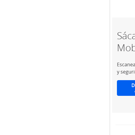
Sáca
Mob
Escanea
y segur
D