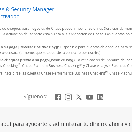
ss & Security Manager:
actividad
Página siguiente
s de cheques para negocios de Chase pueden inscribirse en los Servicios de mon
a. La activación del servicio está sujeta a la aprobación de Chase. Las cuentas n
a su pago [Reverse Positive Pay]):
Disponible para cuentas de cheques para ne
e procesará (a menos que se acuerde lo contrario por escrito).
de cheques previo a su pago [Positive Pay]):
La verificación del nombre del ben
®
ss Checking
, Chase Platinum Business Checking℠ y Chase Analysis Business Ch
®
ara inscribirse las cuentas Chase Performance Business Checking
, Chase Platin
Facebook
(Se abre en superposi
Instagram
(Se abre en superp
X, anteriormen
(Se abre en su
YouTube
(Se abre en
LinkedIn
(Se abre
Síguenos:
quí para ayudarte a administrar tu dinero, ahora y e