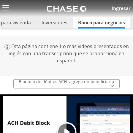
El logotipo de
Bloqueo de débitos ACH: agre
Ingresar
para vivienda
Inversiones
(Se abre en superposición)
Banca para negocios
sel
Esta página contiene 1 o más videos presentados en
inglés con una transcripción que se proporciona en
español.
Bloqueo de débitos ACH: agrega un beneficiario
Video
Se ab