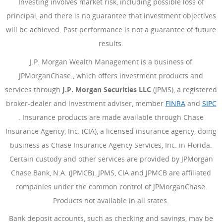
Investing involves market risk, including possible loss of
principal, and there is no guarantee that investment objectives
will be achieved. Past performance is not a guarantee of future
results.
J.P. Morgan Wealth Management is a business of
JPMorganChase., which offers investment products and
services through
J.P. Morgan Securities LLC
(JPMS), a registered
broker-dealer and investment adviser, member
FINRA
(Se abre e
and
SIPC
(Se abre en superposición)
. Insurance products are made available through Chase
Insurance Agency, Inc. (CIA), a licensed insurance agency, doing
business as Chase Insurance Agency Services, Inc. in Florida.
Certain custody and other services are provided by JPMorgan
Chase Bank, N.A. (JPMCB). JPMS, CIA and JPMCB are affiliated
companies under the common control of JPMorganChase.
Products not available in all states.
Bank deposit accounts, such as checking and savings, may be