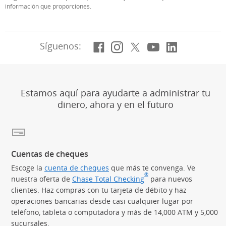
información que proporciones.
Facebook
(Se abre en superposi
Instagram
(Se abre en superp
X, anteriormen
(Se abre en su
YouTube
(Se abre en
LinkedIn
(Se abre
Síguenos:
Estamos aquí para ayudarte a administrar tu
dinero, ahora y en el futuro
Cuentas de cheques
Escoge la
cuenta de cheques
que más te convenga. Ve
®
nuestra oferta de
Chase Total Checking
(Se abre en superposic
para nuevos
clientes. Haz compras con tu tarjeta de débito y haz
operaciones bancarias desde casi cualquier lugar por
teléfono, tableta o computadora y más de 14,000 ATM y 5,000
sucursales.