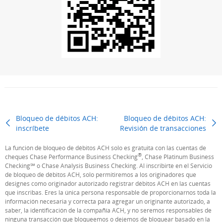
Bloqueo de débitos ACH:
Bloqueo de débitos ACH:
inscríbete
Página siguiente
Revisión de transacciones
Pági
La función de bloqueo de débitos ACH solo es gratuita con las cuentas de
®
cheques Chase Performance Business Checking
, Chase Platinum Business
Checking℠ o Chase Analysis Business Checking. Al inscribirte en el Servicio
de bloqueo de débitos ACH, solo permitiremos a los originadores que
designes como originador autorizado registrar débitos ACH en las cuentas
que inscribas. Eres la única persona responsable de proporcionarnos toda la
información necesaria y correcta para agregar un originante autorizado, a
saber, la identificación de la compañía ACH, y no seremos responsables de
ninguna transacción que bloqueemos o dejemos de bloquear basado en la