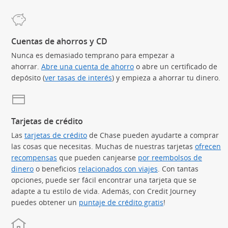
Cuentas de ahorros y CD
Nunca es demasiado temprano para empezar a
ahorrar.
Abre una cuenta de ahorro
o abre un certificado de
depósito (
ver tasas de interés
) y empieza a ahorrar tu dinero.
Tarjetas de crédito
Las
tarjetas de crédito
(Se abre en superposición)
de Chase pueden ayudarte a comprar
las cosas que necesitas. Muchas de nuestras tarjetas
ofrecen
recompensas
(Se abre en superposición)
que pueden canjearse
por reembolsos de
dinero
(Se abre en superposición)
o beneficios
relacionados con viajes
(Se abre en superpos
. Con tantas
opciones, puede ser fácil encontrar una tarjeta que se
adapte a tu estilo de vida. Además, con Credit Journey
puedes obtener un
puntaje de crédito gratis
(Se abre en superp
!