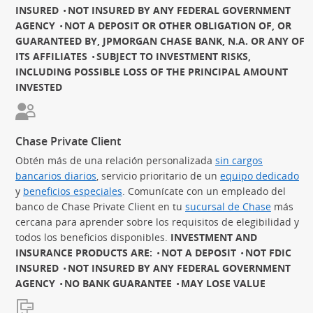
INSURED
NOT INSURED BY ANY FEDERAL GOVERNMENT
AGENCY
NOT A DEPOSIT OR OTHER OBLIGATION OF, OR
GUARANTEED BY, JPMORGAN CHASE BANK, N.A. OR ANY OF
ITS AFFILIATES
SUBJECT TO INVESTMENT RISKS,
INCLUDING POSSIBLE LOSS OF THE PRINCIPAL AMOUNT
INVESTED
Chase Private Client
Obtén más de una relación personalizada
sin cargos
bancarios diarios
(Se abre en superposición)
, servicio prioritario de un
equipo dedicado
(S
y
beneficios especiales
(Se abre en superposición)
. Comunícate con un empleado del
banco de Chase Private Client en tu
sucursal de Chase
más
cercana para aprender sobre los requisitos de elegibilidad y
todos los beneficios disponibles.
INVESTMENT AND
INSURANCE PRODUCTS ARE:
NOT A DEPOSIT
NOT FDIC
INSURED
NOT INSURED BY ANY FEDERAL GOVERNMENT
AGENCY
NO BANK GUARANTEE
MAY LOSE VALUE