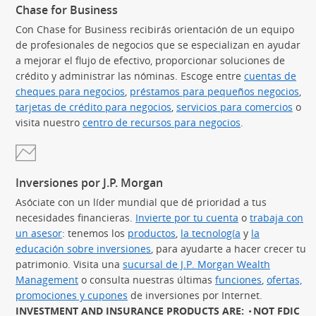
Chase for Business
Con Chase for Business recibirás orientación de un equipo
de profesionales de negocios que se especializan en ayudar
a mejorar el flujo de efectivo, proporcionar soluciones de
crédito y administrar las nóminas. Escoge entre
cuentas de
cheques para negocios
,
préstamos para pequeños negocios
(Se
,
tarjetas de crédito para negocios
(Se abre en superposición)
,
servicios para comercios
(Se 
o
visita nuestro
centro de recursos para negocios
.
Inversiones por J.P. Morgan
Asóciate con un líder mundial que dé prioridad a tus
necesidades financieras.
Invierte por tu cuenta
(Se abre en sup
o
trabaja con
un asesor
(Se abre en superposición)
: tenemos los
productos
(Se abre en superposición)
,
la tecnología
(Se abre en sup
y
la
educación sobre inversiones
(Se abre en superposición)
, para ayudarte a hacer crecer tu
patrimonio. Visita una
sucursal de J.P. Morgan Wealth
Management
(Se abre en superposición)
o consulta nuestras últimas
funciones
(Se abre en
,
ofertas,
promociones y cupones
(Se abre en superposición)
de inversiones por Internet.
INVESTMENT AND INSURANCE PRODUCTS ARE:
NOT FDIC