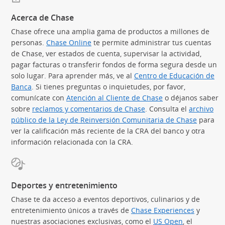
Acerca de Chase
Chase ofrece una amplia gama de productos a millones de
personas.
Chase Online
te permite administrar tus cuentas
de Chase, ver estados de cuenta, supervisar la actividad,
pagar facturas o transferir fondos de forma segura desde un
solo lugar. Para aprender más, ve al
Centro de Educación de
Banca
(Se abre en superposición)
. Si tienes preguntas o inquietudes, por favor,
comunícate con
Atención al Cliente de Chase
o déjanos saber
sobre
reclamos y comentarios de Chase
. Consulta el
archivo
público de la Ley de Reinversión Comunitaria de Chase
(Se abre
para
ver la calificación más reciente de la CRA del banco y otra
información relacionada con la CRA.
Deportes y entretenimiento
Chase te da acceso a eventos deportivos, culinarios y de
entretenimiento únicos a través de
Chase Experiences
(Se abre
y
nuestras asociaciones exclusivas, como el
US Open
(Se abre en 
, el