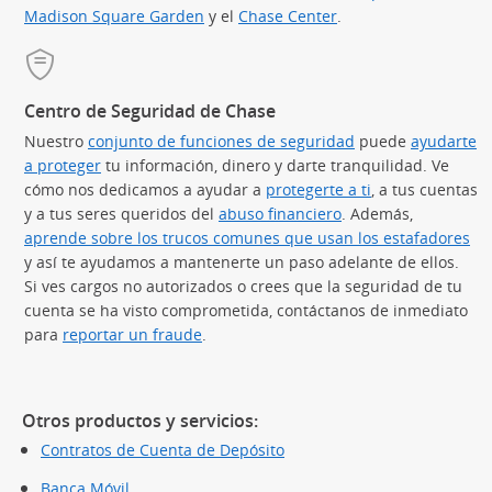
Madison Square Garden
(Se abre en superposición)
y el
Chase Center
(Se abre en superpos
.
Centro de Seguridad de Chase
Nuestro
conjunto de funciones de seguridad
puede
ayudarte
a proteger
tu información, dinero y darte tranquilidad. Ve
cómo nos dedicamos a ayudar a
protegerte a ti
, a tus cuentas
y a tus seres queridos del
abuso financiero
. Además,
aprende sobre los trucos comunes que usan los estafadores
(S
y así te ayudamos a mantenerte un paso adelante de ellos.
Si ves cargos no autorizados o crees que la seguridad de tu
cuenta se ha visto comprometida, contáctanos de inmediato
para
reportar un fraude
.
Otros productos y servicios:
Contratos de Cuenta de Depósito
Banca Móvil