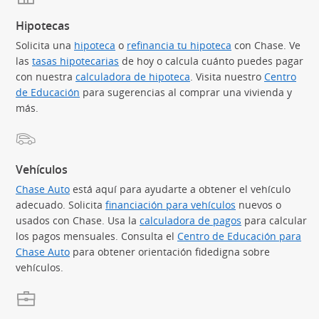
Hipotecas
Solicita una
hipoteca
o
refinancia tu hipoteca
con Chase. Ve
las
tasas hipotecarias
(Se abre en superposición)
de hoy o calcula cuánto puedes pagar
con nuestra
calculadora de hipoteca
(Se abre en superposición)
. Visita nuestro
Centro
de Educación
(Se abre en superposición)
para sugerencias al comprar una vivienda y
más.
Vehículos
Chase Auto
(Se abre en superposición)
está aquí para ayudarte a obtener el vehículo
adecuado. Solicita
financiación para vehículos
(Se abre en supe
nuevos o
usados con Chase. Usa la
calculadora de pagos
(Se abre en sup
para calcular
los pagos mensuales. Consulta el
Centro de Educación para
Chase Auto
(Se abre en superposición)
para obtener orientación fidedigna sobre
vehículos.