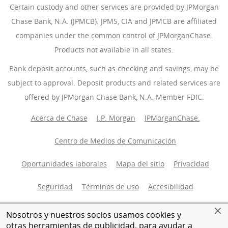
Certain custody and other services are provided by JPMorgan
Chase Bank, N.A. (JPMCB). JPMS, CIA and JPMCB are affiliated
companies under the common control of JPMorganChase.
Products not available in all states.
Bank deposit accounts, such as checking and savings, may be
subject to approval. Deposit products and related services are
offered by JPMorgan Chase Bank, N.A. Member FDIC.
Acerca de Chase
J.P. Morgan
(Se abre en superposición)
JPMorganChase.
(Se abre 
Centro de Medios de Comunicación
(Se abre en super
Oportunidades laborales
(Se abre en superposición)
Mapa del sitio
Privacidad
Seguridad
Términos de uso
Accesibilidad
AdChoices
(Se abre en superposición)
Miembro de FDIC
Nosotros y nuestros socios usamos cookies y
otras herramientas de publicidad, para ayudar a