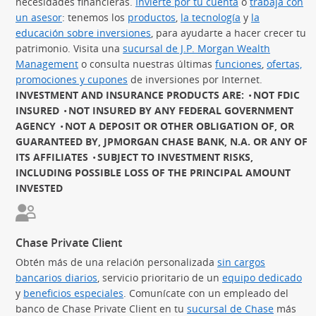
necesidades financieras.
Invierte por tu cuenta
(Se abre en sup
o
trabaja con
un asesor
(Se abre en superposición)
: tenemos los
productos
(Se abre en superposición)
,
la tecnología
(Se abre en sup
y
la
educación sobre inversiones
(Se abre en superposición)
, para ayudarte a hacer crecer tu
patrimonio. Visita una
sucursal de J.P. Morgan Wealth
Management
(Se abre en superposición)
o consulta nuestras últimas
funciones
(Se abre en
,
ofertas,
promociones y cupones
(Se abre en superposición)
de inversiones por Internet.
INVESTMENT AND INSURANCE PRODUCTS ARE:
NOT FDIC
INSURED
NOT INSURED BY ANY FEDERAL GOVERNMENT
AGENCY
NOT A DEPOSIT OR OTHER OBLIGATION OF, OR
GUARANTEED BY, JPMORGAN CHASE BANK, N.A. OR ANY OF
ITS AFFILIATES
SUBJECT TO INVESTMENT RISKS,
INCLUDING POSSIBLE LOSS OF THE PRINCIPAL AMOUNT
INVESTED
Chase Private Client
Obtén más de una relación personalizada
sin cargos
bancarios diarios
(Se abre en superposición)
, servicio prioritario de un
equipo dedicado
(S
y
beneficios especiales
(Se abre en superposición)
. Comunícate con un empleado del
banco de Chase Private Client en tu
sucursal de Chase
más