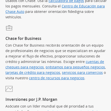
usados con Chase. Usa la
calculadora de pagos
(Se abre en sup
para calcular
los pagos mensuales. Consulta el
Centro de Educación para
Chase Auto
(Se abre en superposición)
para obtener orientación fidedigna sobre
vehículos.
Chase for Business
Con Chase for Business recibirás orientación de un equipo
de profesionales de negocios que se especializan en ayudar
a mejorar el flujo de efectivo, proporcionar soluciones de
crédito y administrar las nóminas. Escoge entre
cuentas de
cheques para negocios
,
préstamos para pequeños negocios
(Se
,
tarjetas de crédito para negocios
(Se abre en superposición)
,
servicios para comercios
(Se 
o
visita nuestro
centro de recursos para negocios
.
Inversiones por J.P. Morgan
Asóciate con un líder mundial que dé prioridad a tus