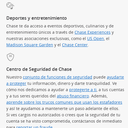
Deportes y entretenimiento
Chase te da acceso a eventos deportivos, culinarios y de
entretenimiento únicos a través de
Chase Experiences
(Se abre
y
nuestras asociaciones exclusivas, como el
US Open
(Se abre en 
, el
Madison Square Garden
(Se abre en superposición)
y el
Chase Center
(Se abre en superpos
.
Centro de Seguridad de Chase
Nuestro
conjunto de funciones de seguridad
puede
ayudarte
a proteger
tu información, dinero y darte tranquilidad. Ve
cómo nos dedicamos a ayudar a
protegerte a ti
, a tus cuentas
y a tus seres queridos del
abuso financiero
. Además,
aprende sobre los trucos comunes que usan los estafadores
(S
y así te ayudamos a mantenerte un paso adelante de ellos.
Si ves cargos no autorizados o crees que la seguridad de tu
cuenta se ha visto comprometida, contáctanos de inmediato
para
reportar un fraude
.