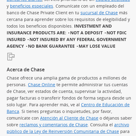
y
beneficios especiales
(Se abre en superposición)
. Comunícate con un empleado del
banco de Chase Private Client en tu
sucursal de Chase
más
cercana para aprender sobre los requisitos de elegibilidad y
todos los beneficios disponibles.
INVESTMENT AND
INSURANCE PRODUCTS ARE:
NOT A DEPOSIT
NOT FDIC
INSURED
NOT INSURED BY ANY FEDERAL GOVERNMENT
AGENCY
NO BANK GUARANTEE
MAY LOSE VALUE
Acerca de Chase
Chase ofrece una amplia gama de productos a millones de
personas.
Chase Online
te permite administrar tus cuentas
de Chase, ver estados de cuenta, supervisar la actividad,
pagar facturas o transferir fondos de forma segura desde un
solo lugar. Para aprender más, ve al
Centro de Educación de
Banca
(Se abre en superposición)
. Si tienes preguntas o inquietudes, por favor,
comunícate con
Atención al Cliente de Chase
o déjanos saber
sobre
reclamos y comentarios de Chase
. Consulta el
archivo
público de la Ley de Reinversión Comunitaria de Chase
(Se abre
para