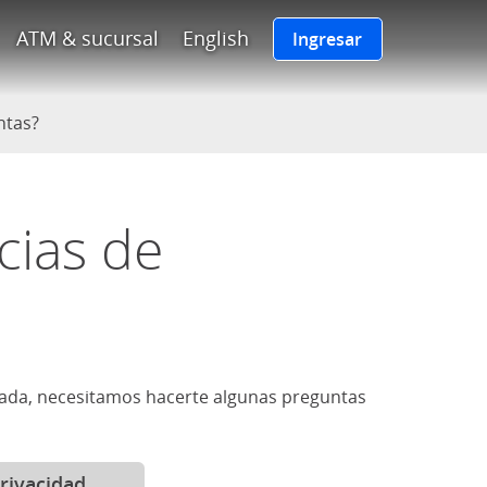
po de Chase enlaza a la página
ATM & sucursal
English
Ingresar
ntas?
cias de
cuada, necesitamos hacerte algunas preguntas
rivacidad