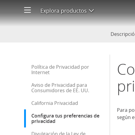
Configura tus preferencias de
Explora productos
Abre menú de pr
Descripció
Co
Inicio de la barra lateral
Política de Privacidad por
Internet
pr
Aviso de Privacidad para
Consumidores de EE. UU.
California Privacidad
Para po
Configura tus preferencias de
según e
privacidad
: selección actual
Divulgación de la Ley de