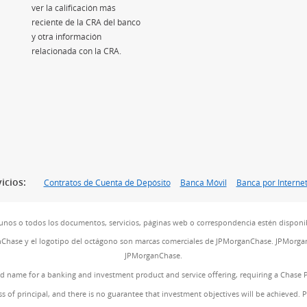
ver la calificación más
reciente de la CRA del banco
y otra información
relacionada con la CRA.
icios:
Contratos de Cuenta de Depósito
Banca Móvil
Banca por Interne
unos o todos los documentos, servicios, páginas web o correspondencia estén disponib
nChase y el logotipo del octágono son marcas comerciales de JPMorganChase. JPMorgan
JPMorganChase.
and name for a banking and investment product and service offering, requiring a Chase 
ss of principal, and there is no guarantee that investment objectives will be achieved. 