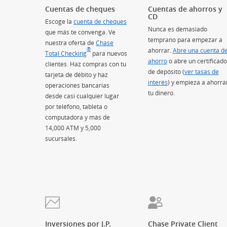
Cuentas de cheques
Cuentas de ahorros y
CD
Escoge la
cuenta de cheques
Nunca es demasiado
que más te convenga. Ve
temprano para empezar a
nuestra oferta de
Chase
®
ahorrar.
Abre una cuenta d
Total Checking
(Se abre en superposición)
para nuevos
ahorro
o abre un certificado
clientes. Haz compras con tu
de depósito (
ver tasas de
tarjeta de débito y haz
interés
) y empieza a ahorra
operaciones bancarias
tu dinero.
desde casi cualquier lugar
por teléfono, tableta o
computadora y más de
14,000 ATM y 5,000
sucursales.
Inversiones por J.P.
Chase Private Client