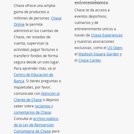
entretenimiento
Chase ofrece una amplia
Chase te da acceso a
gama de productos a
eventos deportivos,
n superposición)
millones de personas.
Chase
culinarios y de
Online
te permite
entretenimiento únicos a
osición)
administrar tus cuentas de
través de
Chase Experiences
(Se ab
rposición)
Chase, ver estados de
y nuestras asociaciones
cuenta, supervisar la
exclusivas, como el
US Open
(Se ab
,
actividad, pagar facturas o
el
Madison Square Garden
(Se abre
y
transferir fondos de forma
el
Chase Center
(Se abre en superpo
.
segura desde un solo lugar.
Para aprender más, ve al
Centro de Educación de
Banca
(Se abre en superposición)
. Si tienes preguntas o
inquietudes, por favor,
comunícate con
Atención al
Cliente de Chase
o déjanos
saber sobre
reclamos y
comentarios de Chase
.
Consulta el
archivo público
de la Ley de Reinversión
Comunitaria de Chase
(Se abre en superposición)
para