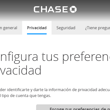
El logoti
 privacidad
oductos
n general
Privacidad
seleccionado
Seguridad
¿Tiene pregu
nfigura tus preferen
ivacidad
der identificarte y darte la información de privacidad ade
l tipo de cuenta que tengas.
Escoge tus preferencias de p