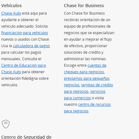
Vehículos
Chase for Business
Chase Auto
(Se abre en superposición)
está aquí para
Con Chase for Business
ayudarte a obtener el
recibirás orientación de un
vehículo adecuado. Solicita
equipo de profesionales de
ión)
financiación para vehículos
(Se abre en superposición)
negocios que se especializan
nuevos o usados con Chase.
en ayudar a mejorar el flujo
Usa la
calculadora de pagos
(Se abre en superposición)
de efectivo, proporcionar
para calcular los pagos
soluciones de crédito y
perposición)
mensuales. Consulta el
administrar las nóminas.
Centro de Educación para
Escoge entre
cuentas de
Chase Auto
(Se abre en superposición)
para obtener
cheques para negocios
,
orientación fidedigna sobre
préstamos para pequeños
vehículos.
negocios
(Se abre en superposición)
,
tarjetas de crédito
para negocios
(Se abre en superposición)
,
servicios
para comercios
(Se abre en superposición)
o visita
nuestro
centro de recursos
para negocios
.
Centro de Seguridad de