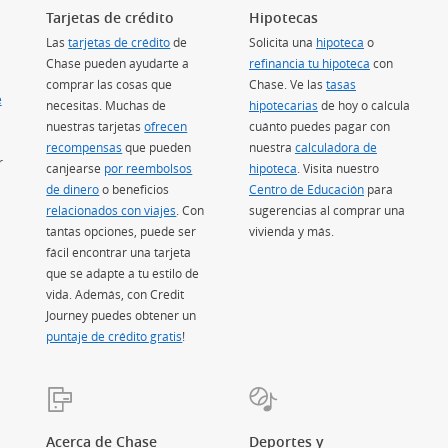
Tarjetas de crédito
Hipotecas
Las
tarjetas de crédito
(Se abre en superposición)
de
Solicita una
hipoteca
o
Chase pueden ayudarte a
refinancia tu hipoteca
con
comprar las cosas que
Chase. Ve las
tasas
e
necesitas. Muchas de
hipotecarias
(Se abre en superposic
de hoy o calcula
nuestras tarjetas
ofrecen
cuánto puedes pagar con
recompensas
(Se abre en superposición)
que pueden
nuestra
calculadora de
r
canjearse
por reembolsos
hipoteca
(Se abre en superposición)
. Visita nuestro
de dinero
(Se abre en superposición)
o beneficios
Centro de Educación
(Se abre en su
para
relacionados con viajes
(Se abre en superposición)
. Con
sugerencias al comprar una
tantas opciones, puede ser
vivienda y más.
fácil encontrar una tarjeta
que se adapte a tu estilo de
vida. Además, con Credit
Journey puedes obtener un
puntaje de crédito gratis
(Se abre en superposición)
!
Acerca de Chase
Deportes y