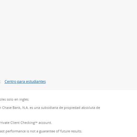
t
Centro para estudiantes
les solo en inglés.
 Chase Bank, N.A. es una subsidiaria de propiedad absoluta de
Private Client Checking℠ account.
Past performance is not a guarantee of future results.