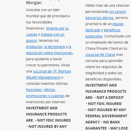
Morgan
Obtén más de una relación
Asóciate con un líder
personalizada
sin cargos
mundial que dé prioridad a
bancarios diarios
(Se abre e
, servicio
tus necesidades
prioritario de un
equipo
financieras.
Invierte por tu
dedicado
(Se abre en superp
y
beneficios
cuenta
(Se abre en superposición)
o
trabaja con un
especiales
(Se abre en supe
. Comunícate con
asesor
(Se abre en superposición)
: tenemos los
un empleado del banco de
productos
(Se abre en superposición)
,
la tecnología
(Se abre en superposición)
y
la
Chase Private Client en tu
educación sobre inversiones
(Se abre en superposición)
,
sucursal de Chase
más
para ayudarte a hacer
cercana para aprender
crecer tu patrimonio. Visita
sobre los requisitos de
una
sucursal de J.P. Morgan
elegibilidad y todos los
Wealth Management
(Se abre en superposición)
o
beneficios disponibles.
consulta nuestras últimas
INVESTMENT AND
funciones
(Se abre en superposición)
,
ofertas,
INSURANCE PRODUCTS
promociones y cupones
(Se abre en superposición)
de
ARE:
NOT A DEPOSIT
inversiones por Internet.
NOT FDIC INSURED
INVESTMENT AND
NOT INSURED BY ANY
INSURANCE PRODUCTS
FEDERAL GOVERNMENT
ARE:
NOT FDIC INSURED
AGENCY
NO BANK
NOT INSURED BY ANY
GUARANTEE
MAY LOSE