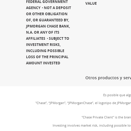
FEDERAL GOVERNMENT
VALUE
AGENCY
NOT A DEPOSIT
OR OTHER OBLIGATION
OF, OR GUARANTEED BY,
JPMORGAN CHASE BANK,
N.A. OR ANY OF ITS
AFFILIATES
SUBJECT TO
INVESTMENT RISKS,
INCLUDING POSSIBLE
LOSS OF THE PRINCIPAL
AMOUNT INVESTED
Otros productos y serv
Es posible que alg
"Chase”, “JPMorgan”, “JPMorganChase”, el logotipo de JPMorga
"Chase Private Client" is the br
Investing involves market risk, including possible lo