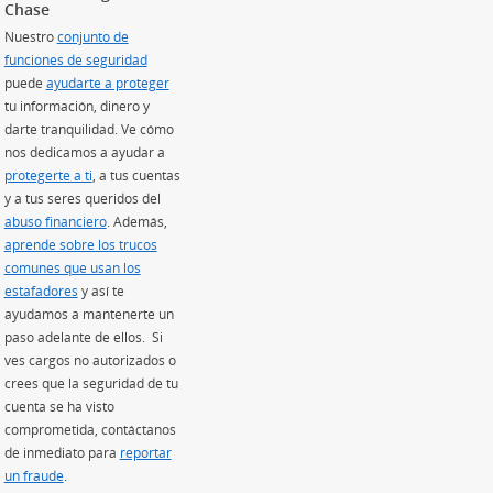
Chase
Nuestro
conjunto de
funciones de seguridad
puede
ayudarte a proteger
tu información, dinero y
re en superposición)
darte tranquilidad. Ve cómo
nos dedicamos a ayudar a
re en superposición)
protegerte a ti
, a tus cuentas
 en superposición)
y a tus seres queridos del
sición)
abuso financiero
. Además,
aprende sobre los trucos
comunes que usan los
estafadores
(Se abre en superposición)
y así te
ayudamos a mantenerte un
paso adelante de ellos. Si
ves cargos no autorizados o
crees que la seguridad de tu
cuenta se ha visto
comprometida, contáctanos
de inmediato para
reportar
un fraude
.