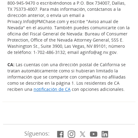
800-945-9470 o escribiéndonos a P.O. Box 734007, Dallas,
TX 75373-4007. Para más información, contáctanos a la
dirección anterior, o envía un email a
Privacy.Info@JPMChase.com y escribe "Aviso anual de
Nevada" en el asunto. También puedes comunicarte con la
oficina del Fiscal General de Nevada: Bureau of Consumer
Protection, Office of the Nevada Attorney General, 555 E.
Washington St., Suite 3900, Las Vegas, NV 89101; número
de teléfono: 1-702-486-3132; email aginfo@ag.nv.gov.
CA:
Las cuentas con una dirección postal de California se
tratan automáticamente como si hubieran limitado la
información que se comparte con compañías no afiliadas
como se describe en la página 1. Los residentes de CA
reciben una
notificación de CA
con opciones adicionales.
Facebook
(Se abre en superposi
Instagram
(Se abre en superp
X, anteriormen
(Se abre en su
YouTube
(Se abre en
LinkedIn
(Se abre
Síguenos: