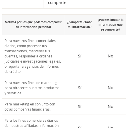
comparte.
¿Puedes limitar la
Motivos por los que podemos compartir
¿Comparte Chase
información que
tu información personal
mi información?
se comparte?
Para nuestros fines comerciales
diarios, como procesar tus
transacciones, mantener tus
Sí
No
cuentas, responder a órdenes
judiciales e investigaciones legales,
o reportar a agencias de informes
de crédito.
Para nuestros fines de marketing:
Sí
No
para ofrecerte nuestros productos
y servicios.
Para marketing en conjunto con
Sí
No
otras compañías financieras.
Para los fines comerciales diarios
de nuestras afiliadas: información
Sí
No