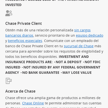
INVESTED
Chase Private Client
Obtén más de una relación personalizada
sin cargos
bancarios diarios
(Se abre en superposición)
, servicio prioritario de un
equipo dedicado
(S
y
beneficios especiales
(Se abre en superposición)
. Comunícate con un empleado del
banco de Chase Private Client en tu
sucursal de Chase
más
cercana para aprender sobre los requisitos de elegibilidad y
todos los beneficios disponibles.
INVESTMENT AND
INSURANCE PRODUCTS ARE:
NOT A DEPOSIT
NOT FDIC
INSURED
NOT INSURED BY ANY FEDERAL GOVERNMENT
AGENCY
NO BANK GUARANTEE
MAY LOSE VALUE
Acerca de Chase
Chase ofrece una amplia gama de productos a millones de
personas.
Chase Online
te permite administrar tus cuentas