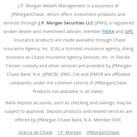
J.P. Morgan Wealth Management is a business of
JPMorganChase., which offers investment products and
services through
J.P. Morgan Securities LLC
(JPMS), a registered
broker-dealer and investment adviser, member
FINRA
(Se abre e
and
SIPC
(Se abre en superposición)
. Insurance products are made available through Chase
Insurance Agency, Inc. (CIA), a licensed insurance agency, doing
business as Chase Insurance Agency Services, Inc. in Florida.
Certain custody and other services are provided by JPMorgan
Chase Bank, N.A. (JPMCB). JPMS, CIA and JPMCB are affiliated
companies under the common control of JPMorganChase.
Products not available in all states.
Bank deposit accounts, such as checking and savings, may be
subject to approval. Deposit products and related services are
offered by JPMorgan Chase Bank, N.A. Member FDIC.
Acerca de Chase
J.P. Morgan
(Se abre en superposición)
JPMorganChase.
(Se abre 