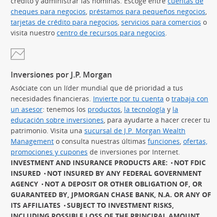
crédito y administrar las nóminas. Escoge entre
cuentas de
cheques para negocios
,
préstamos para pequeños negocios
(Se
,
tarjetas de crédito para negocios
(Se abre en superposición)
,
servicios para comercios
(Se 
o
visita nuestro
centro de recursos para negocios
.
Inversiones por J.P. Morgan
Asóciate con un líder mundial que dé prioridad a tus
necesidades financieras.
Invierte por tu cuenta
(Se abre en sup
o
trabaja con
un asesor
(Se abre en superposición)
: tenemos los
productos
(Se abre en superposición)
,
la tecnología
(Se abre en sup
y
la
educación sobre inversiones
(Se abre en superposición)
, para ayudarte a hacer crecer tu
patrimonio. Visita una
sucursal de J.P. Morgan Wealth
Management
(Se abre en superposición)
o consulta nuestras últimas
funciones
(Se abre en
,
ofertas,
promociones y cupones
(Se abre en superposición)
de inversiones por Internet.
INVESTMENT AND INSURANCE PRODUCTS ARE:
NOT FDIC
INSURED
NOT INSURED BY ANY FEDERAL GOVERNMENT
AGENCY
NOT A DEPOSIT OR OTHER OBLIGATION OF, OR
GUARANTEED BY, JPMORGAN CHASE BANK, N.A. OR ANY OF
ITS AFFILIATES
SUBJECT TO INVESTMENT RISKS,
INCLUDING POSSIBLE LOSS OF THE PRINCIPAL AMOUNT