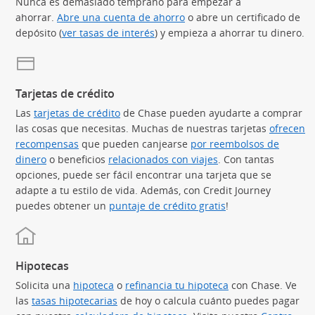
Nunca es demasiado temprano para empezar a
ahorrar.
Abre una cuenta de ahorro
o abre un certificado de
depósito (
ver tasas de interés
) y empieza a ahorrar tu dinero.
Tarjetas de crédito
Las
tarjetas de crédito
(Se abre en superposición)
de Chase pueden ayudarte a comprar
las cosas que necesitas. Muchas de nuestras tarjetas
ofrecen
recompensas
(Se abre en superposición)
que pueden canjearse
por reembolsos de
dinero
(Se abre en superposición)
o beneficios
relacionados con viajes
(Se abre en superpos
. Con tantas
opciones, puede ser fácil encontrar una tarjeta que se
adapte a tu estilo de vida. Además, con Credit Journey
puedes obtener un
puntaje de crédito gratis
(Se abre en superp
!
Hipotecas
Solicita una
hipoteca
o
refinancia tu hipoteca
con Chase. Ve
las
tasas hipotecarias
(Se abre en superposición)
de hoy o calcula cuánto puedes pagar