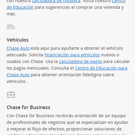
con nuestra
calculadora de hipoteca
(Se abre en superposición)
. Visita nuestro
Centro
de Educación
(Se abre en superposición)
para sugerencias al comprar una vivienda y
más.
Vehículos
Chase Auto
(Se abre en superposición)
está aquí para ayudarte a obtener el vehículo
adecuado. Solicita
financiación para vehículos
(Se abre en supe
nuevos o
usados con Chase. Usa la
calculadora de pagos
(Se abre en sup
para calcular
los pagos mensuales. Consulta el
Centro de Educación para
Chase Auto
(Se abre en superposición)
para obtener orientación fidedigna sobre
vehículos.
Chase for Business
Con Chase for Business recibirás orientación de un equipo
de profesionales de negocios que se especializan en ayudar
a mejorar el flujo de efectivo, proporcionar soluciones de