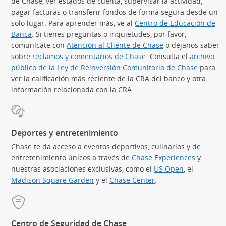
de Chase, ver estados de cuenta, supervisar la actividad,
pagar facturas o transferir fondos de forma segura desde un
solo lugar. Para aprender más, ve al
Centro de Educación de
Banca
(Se abre en superposición)
. Si tienes preguntas o inquietudes, por favor,
comunícate con
Atención al Cliente de Chase
o déjanos saber
sobre
reclamos y comentarios de Chase
. Consulta el
archivo
público de la Ley de Reinversión Comunitaria de Chase
(Se abre
para
ver la calificación más reciente de la CRA del banco y otra
información relacionada con la CRA.
Deportes y entretenimiento
Chase te da acceso a eventos deportivos, culinarios y de
entretenimiento únicos a través de
Chase Experiences
(Se abre
y
nuestras asociaciones exclusivas, como el
US Open
(Se abre en 
, el
Madison Square Garden
(Se abre en superposición)
y el
Chase Center
(Se abre en superpos
.
Centro de Seguridad de Chase