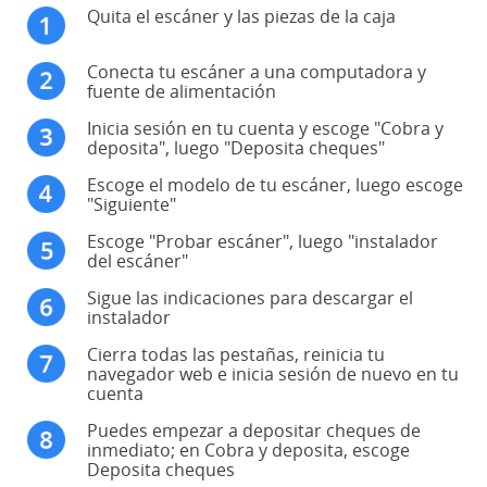
Quita el escáner y las piezas de la caja
Conecta tu escáner a una computadora y
fuente de alimentación
Inicia sesión en tu cuenta y escoge "Cobra y
deposita", luego "Deposita cheques"
Escoge el modelo de tu escáner, luego escoge
"Siguiente"
Escoge "Probar escáner", luego "instalador
del escáner"
Sigue las indicaciones para descargar el
instalador
Cierra todas las pestañas, reinicia tu
navegador web e inicia sesión de nuevo en tu
cuenta
Puedes empezar a depositar cheques de
inmediato; en Cobra y deposita, escoge
Deposita cheques