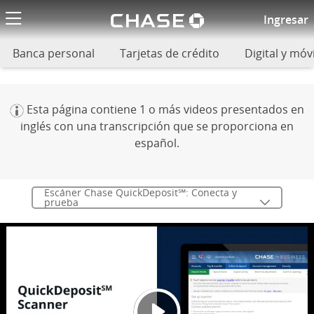
El logotipo de
Escáner Chase QuickDeposit℠
Ingresar
Banca personal
Tarjetas de crédito
Digital y móvi
Esta página contiene 1 o más videos presentados en
inglés con una transcripción que se proporciona en
español.
Escáner Chase QuickDeposit℠: Conecta y
prueba
Video
Se ab