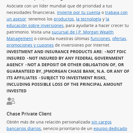
Asóciate con un líder mundial que dé prioridad a tus
necesidades financieras.
Invierte por tu cuenta
(Se abre en sup
o
trabaja con
un asesor
(Se abre en superposición)
: tenemos los
productos
(Se abre en superposición)
,
la tecnología
(Se abre en sup
y
la
educación sobre inversiones
(Se abre en superposición)
, para ayudarte a hacer crecer tu
patrimonio. Visita una
sucursal de J.P. Morgan Wealth
Management
(Se abre en superposición)
o consulta nuestras últimas
funciones
(Se abre en
,
ofertas,
promociones y cupones
(Se abre en superposición)
de inversiones por Internet.
INVESTMENT AND INSURANCE PRODUCTS ARE:
NOT FDIC
INSURED
NOT INSURED BY ANY FEDERAL GOVERNMENT
AGENCY
NOT A DEPOSIT OR OTHER OBLIGATION OF, OR
GUARANTEED BY, JPMORGAN CHASE BANK, N.A. OR ANY OF
ITS AFFILIATES
SUBJECT TO INVESTMENT RISKS,
INCLUDING POSSIBLE LOSS OF THE PRINCIPAL AMOUNT
INVESTED
Chase Private Client
Obtén más de una relación personalizada
sin cargos
bancarios diarios
(Se abre en superposición)
, servicio prioritario de un
equipo dedicado
(S