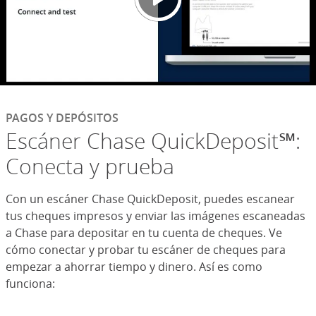
PAGOS Y DEPÓSITOS
Escáner Chase QuickDeposit℠:
Conecta y prueba
Con un escáner Chase QuickDeposit, puedes escanear
tus cheques impresos y enviar las imágenes escaneadas
a Chase para depositar en tu cuenta de cheques. Ve
cómo conectar y probar tu escáner de cheques para
empezar a ahorrar tiempo y dinero. Así es como
funciona: