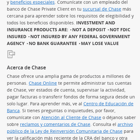
y
beneficios especiales
(Se abre en superposición)
. Comunícate con un empleado del
banco de Chase Private Client en tu
sucursal de Chase
más
cercana para aprender sobre los requisitos de elegibilidad y
todos los beneficios disponibles.
INVESTMENT AND
INSURANCE PRODUCTS ARE:
NOT A DEPOSIT
NOT FDIC
INSURED
NOT INSURED BY ANY FEDERAL GOVERNMENT
AGENCY
NO BANK GUARANTEE
MAY LOSE VALUE
Acerca de Chase
Chase ofrece una amplia gama de productos a millones de
personas.
Chase Online
te permite administrar tus cuentas
de Chase, ver estados de cuenta, supervisar la actividad,
pagar facturas o transferir fondos de forma segura desde un
solo lugar. Para aprender más, ve al
Centro de Educación de
Banca
(Se abre en superposición)
. Si tienes preguntas o inquietudes, por favor,
comunícate con
Atención al Cliente de Chase
o déjanos saber
sobre
reclamos y comentarios de Chase
. Consulta el
archivo
público de la Ley de Reinversión Comunitaria de Chase
(Se abre
para
ver la calificación más reciente de la CRA del banco y otra