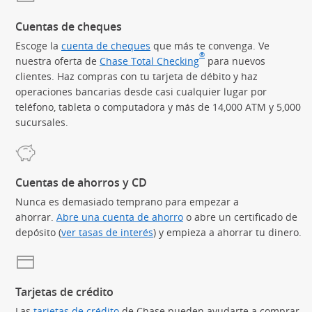
Cuentas de cheques
Escoge la
cuenta de cheques
que más te convenga. Ve
®
nuestra oferta de
Chase Total Checking
(Se abre en superposic
para nuevos
clientes. Haz compras con tu tarjeta de débito y haz
operaciones bancarias desde casi cualquier lugar por
teléfono, tableta o computadora y más de 14,000 ATM y 5,000
sucursales.
Cuentas de ahorros y CD
Nunca es demasiado temprano para empezar a
ahorrar.
Abre una cuenta de ahorro
o abre un certificado de
depósito (
ver tasas de interés
) y empieza a ahorrar tu dinero.
Tarjetas de crédito
Las
tarjetas de crédito
(Se abre en superposición)
de Chase pueden ayudarte a comprar