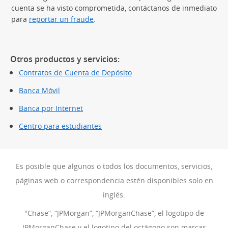
cuenta se ha visto comprometida, contáctanos de inmediato
para
reportar un fraude
.
Otros productos y servicios:
Contratos de Cuenta de Depósito
Banca Móvil
Banca por Internet
Centro para estudiantes
Es posible que algunos o todos los documentos, servicios,
páginas web o correspondencia estén disponibles solo en
inglés.
"Chase”, “JPMorgan”, “JPMorganChase”, el logotipo de
JPMorganChase y el logotipo del octágono son marcas