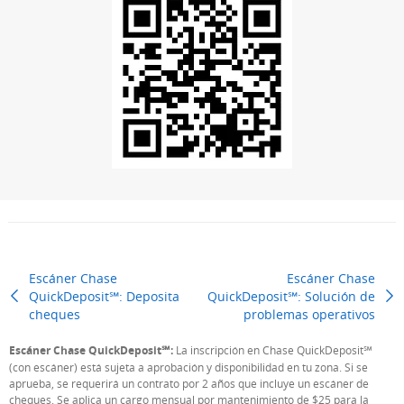
Escáner Chase
Escáner Chase
QuickDeposit℠: Deposita
QuickDeposit℠: Solución de
cheques
Página siguiente
problemas operativos
Pági
Escáner Chase QuickDeposit℠:
La inscripción en Chase QuickDeposit℠
(con escáner) está sujeta a aprobación y disponibilidad en tu zona. Si se
aprueba, se requerirá un contrato por 2 años que incluye un escáner de
cheques. Se aplica un cargo mensual por mantenimiento de $25 para la